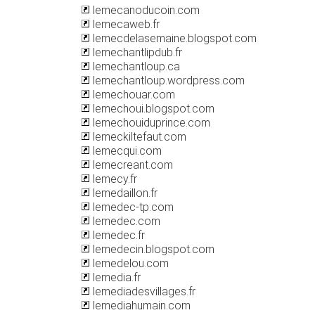
lemecanoducoin.com
lemecaweb.fr
lemecdelasemaine.blogspot.com
lemechantlipdub.fr
lemechantloup.ca
lemechantloup.wordpress.com
lemechouar.com
lemechoui.blogspot.com
lemechouiduprince.com
lemeckiltefaut.com
lemecqui.com
lemecreant.com
lemecy.fr
lemedaillon.fr
lemedec-tp.com
lemedec.com
lemedec.fr
lemedecin.blogspot.com
lemedelou.com
lemedia.fr
lemediadesvillages.fr
lemediahumain.com