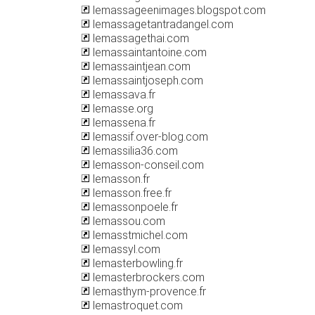
lemassageenimages.blogspot.com
lemassagetantradangel.com
lemassagethai.com
lemassaintantoine.com
lemassaintjean.com
lemassaintjoseph.com
lemassava.fr
lemasse.org
lemassena.fr
lemassif.over-blog.com
lemassilia36.com
lemasson-conseil.com
lemasson.fr
lemasson.free.fr
lemassonpoele.fr
lemassou.com
lemasstmichel.com
lemassyl.com
lemasterbowling.fr
lemasterbrockers.com
lemasthym-provence.fr
lemastroquet.com