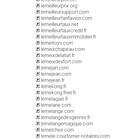
lemeilleurprix.org
lemeilleursupport.com
lemeilleurtarifavion.com
lemeilleurtaux.net
lemeilleurtauxcredit.fr
lemeilleurtauximmobilier.fr
lemeitoys.com
lemeixchapeau.com
lemeixdelatuit.fr
lemeixdesfort.com
lemejan.com
lemejean.com
lemejean.fr
lemekong.fr
lemekong.free.fr
lemelagais.fr
lemelane.com
lemelange.com
lemelangedesgenres.fr
lemelangemagique.com
lemelchior.com
lemele-courtomer-notaires.com