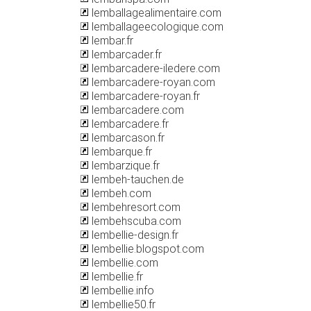
lemballagealimentaire.com
lemballageecologique.com
lembar.fr
lembarcader.fr
lembarcadere-iledere.com
lembarcadere-royan.com
lembarcadere-royan.fr
lembarcadere.com
lembarcadere.fr
lembarcason.fr
lembarque.fr
lembarzique.fr
lembeh-tauchen.de
lembeh.com
lembehresort.com
lembehscuba.com
lembellie-design.fr
lembellie.blogspot.com
lembellie.com
lembellie.fr
lembellie.info
lembellie50.fr