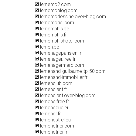
lememo2.com
lememoblog.com
lememodessine.over-blog.com
lememoriel.com
lememphis.be
lememphis.fr
lememphishotel.com
lemen.be
lemenageparisien.fr
lemenager.free.fr
lemenagermarc.com
lemenand-guillaume-tp-50.com
lemenand-immobilier.fr
lemenclub.com
lemendiant.fr
lemendiant.over-blog.com
lemene.free.fr
lemeneque.eu
lemener.fr
lemenestrel.eu
lemenetrier.com
lemenetrier.fr