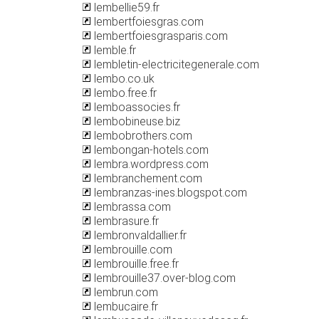
lembellie59.fr
lembertfoiesgras.com
lembertfoiesgrasparis.com
lemble.fr
lembletin-electricitegenerale.com
lembo.co.uk
lembo.free.fr
lemboassocies.fr
lembobineuse.biz
lembobrothers.com
lembongan-hotels.com
lembra.wordpress.com
lembranchement.com
lembranzas-ines.blogspot.com
lembrassa.com
lembrasure.fr
lembronvaldallier.fr
lembrouille.com
lembrouille.free.fr
lembrouille37.over-blog.com
lembrun.com
lembucaire.fr