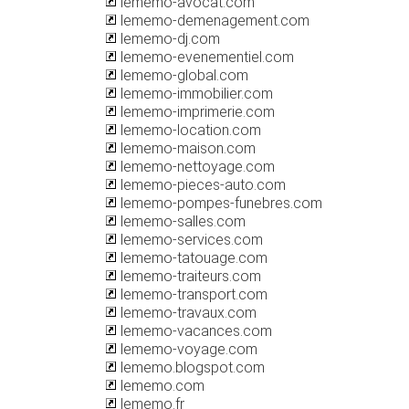
lememo-avocat.com
lememo-demenagement.com
lememo-dj.com
lememo-evenementiel.com
lememo-global.com
lememo-immobilier.com
lememo-imprimerie.com
lememo-location.com
lememo-maison.com
lememo-nettoyage.com
lememo-pieces-auto.com
lememo-pompes-funebres.com
lememo-salles.com
lememo-services.com
lememo-tatouage.com
lememo-traiteurs.com
lememo-transport.com
lememo-travaux.com
lememo-vacances.com
lememo-voyage.com
lememo.blogspot.com
lememo.com
lememo.fr