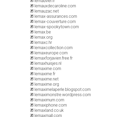
lemauviel.fr
lemauxdecaroline.com
lemauzac.net
lemax-assurances.com
lemax-couverture.com
lemax-spookytown.com
lemax.be
lemax.org
lemaxc.hr
lemaxcollection.com
lemaxeurope.com
lemaxforjavien.free.fr
lemaxhuisjes.nl
lemaxime.com
lemaxime.fr
lemaxime.net
lemaxime.org
lemaximelaperle.blogspot.com
lemaximonstre.wordpress.com
lemaximum.com
lemaxiphone.com
lemaxland.co.uk
lemaxmall.com