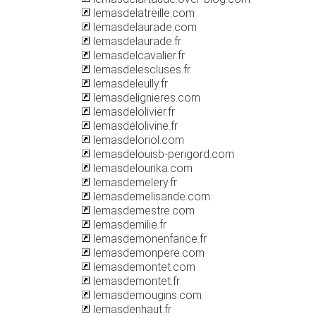
lemasdelatreille.com
lemasdelaurade.com
lemasdelaurade.fr
lemasdelcavalier.fr
lemasdelescluses.fr
lemasdeleully.fr
lemasdelignieres.com
lemasdelolivier.fr
lemasdelolivine.fr
lemasdeloriol.com
lemasdelouisb-perigord.com
lemasdelourika.com
lemasdemelery.fr
lemasdemelisande.com
lemasdemestre.com
lemasdemilie.fr
lemasdemonenfance.fr
lemasdemonpere.com
lemasdemontet.com
lemasdemontet.fr
lemasdemougins.com
lemasdenhaut.fr