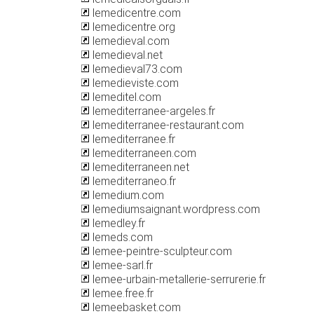
lemedicentre.com
lemedicentre.org
lemedieval.com
lemedieval.net
lemedieval73.com
lemedieviste.com
lemeditel.com
lemediterranee-argeles.fr
lemediterranee-restaurant.com
lemediterranee.fr
lemediterraneen.com
lemediterraneen.net
lemediterraneo.fr
lemedium.com
lemediumsaignant.wordpress.com
lemedley.fr
lemeds.com
lemee-peintre-sculpteur.com
lemee-sarl.fr
lemee-urbain-metallerie-serrurerie.fr
lemee.free.fr
lemeebasket.com