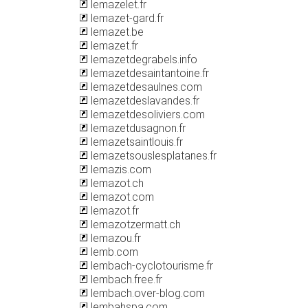
lemazelet.fr
lemazet-gard.fr
lemazet.be
lemazet.fr
lemazetdegrabels.info
lemazetdesaintantoine.fr
lemazetdesaulnes.com
lemazetdeslavandes.fr
lemazetdesoliviers.com
lemazetdusagnon.fr
lemazetsaintlouis.fr
lemazetsouslesplatanes.fr
lemazis.com
lemazot.ch
lemazot.com
lemazot.fr
lemazotzermatt.ch
lemazou.fr
lemb.com
lembach-cyclotourisme.fr
lembach.free.fr
lembach.over-blog.com
lembahspa.com