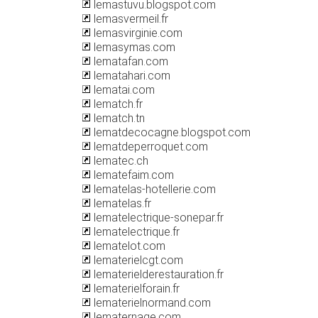
lemastuvu.blogspot.com
lemasvermeil.fr
lemasvirginie.com
lemasymas.com
lematafan.com
lematahari.com
lematai.com
lematch.fr
lematch.tn
lematdecocagne.blogspot.com
lematdeperroquet.com
lematec.ch
lematefaim.com
lematelas-hotellerie.com
lematelas.fr
lematelectrique-sonepar.fr
lematelectrique.fr
lematelot.com
lematerielcgt.com
lematerielderestauration.fr
lematerielforain.fr
lematerielnormand.com
lematernage.com