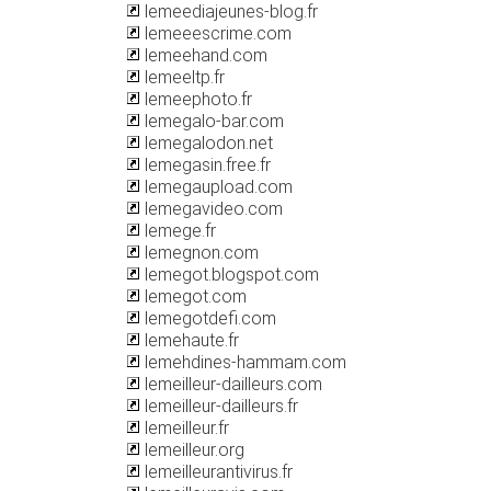
lemeediajeunes-blog.fr
lemeeescrime.com
lemeehand.com
lemeeltp.fr
lemeephoto.fr
lemegalo-bar.com
lemegalodon.net
lemegasin.free.fr
lemegaupload.com
lemegavideo.com
lemege.fr
lemegnon.com
lemegot.blogspot.com
lemegot.com
lemegotdefi.com
lemehaute.fr
lemehdines-hammam.com
lemeilleur-dailleurs.com
lemeilleur-dailleurs.fr
lemeilleur.fr
lemeilleur.org
lemeilleurantivirus.fr