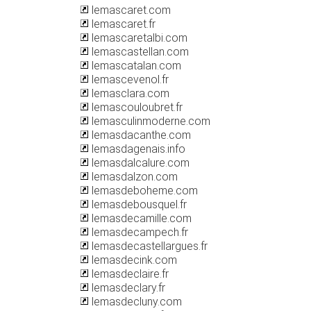
lemascaret.com
lemascaret.fr
lemascaretalbi.com
lemascastellan.com
lemascatalan.com
lemascevenol.fr
lemasclara.com
lemascouloubret.fr
lemasculinmoderne.com
lemasdacanthe.com
lemasdagenais.info
lemasdalcalure.com
lemasdalzon.com
lemasdeboheme.com
lemasdebousquel.fr
lemasdecamille.com
lemasdecampech.fr
lemasdecastellargues.fr
lemasdecink.com
lemasdeclaire.fr
lemasdeclary.fr
lemasdecluny.com