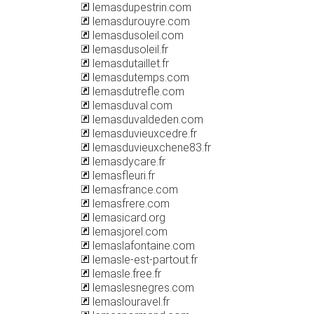
lemasdupestrin.com
lemasdurouyre.com
lemasdusoleil.com
lemasdusoleil.fr
lemasdutaillet.fr
lemasdutemps.com
lemasdutrefle.com
lemasduval.com
lemasduvaldeden.com
lemasduvieuxcedre.fr
lemasduvieuxchene83.fr
lemasdycare.fr
lemasfleuri.fr
lemasfrance.com
lemasfrere.com
lemasicard.org
lemasjorel.com
lemaslafontaine.com
lemasle-est-partout.fr
lemasle.free.fr
lemaslesnegres.com
lemaslouravel.fr