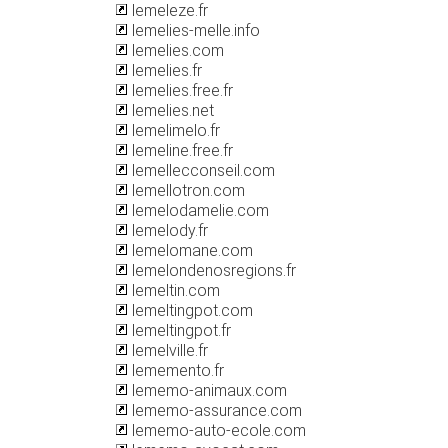
lemeleze.fr
lemelies-melle.info
lemelies.com
lemelies.fr
lemelies.free.fr
lemelies.net
lemelimelo.fr
lemeline.free.fr
lemellecconseil.com
lemellotron.com
lemelodamelie.com
lemelody.fr
lemelomane.com
lemelondenosregions.fr
lemeltin.com
lemeltingpot.com
lemeltingpot.fr
lemelville.fr
lememento.fr
lememo-animaux.com
lememo-assurance.com
lememo-auto-ecole.com