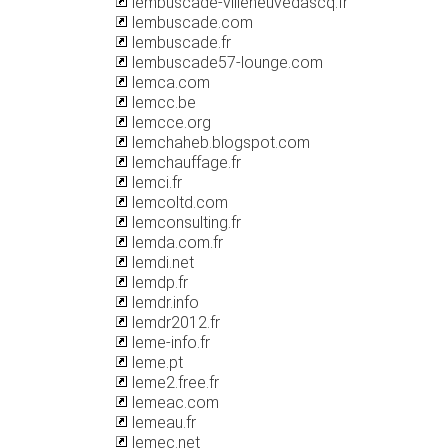
lembuscade-villeneuvedascq.fr
lembuscade.com
lembuscade.fr
lembuscade57-lounge.com
lemca.com
lemcc.be
lemcce.org
lemchaheb.blogspot.com
lemchauffage.fr
lemci.fr
lemcoltd.com
lemconsulting.fr
lemda.com.fr
lemdi.net
lemdp.fr
lemdr.info
lemdr2012.fr
leme-info.fr
leme.pt
leme2.free.fr
lemeac.com
lemeau.fr
lemec.net