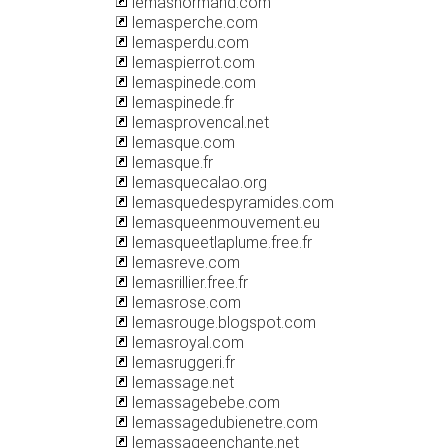
lemasnormand.com
lemasperche.com
lemasperdu.com
lemaspierrot.com
lemaspinede.com
lemaspinede.fr
lemasprovencal.net
lemasque.com
lemasque.fr
lemasquecalao.org
lemasquedespyramides.com
lemasqueenmouvement.eu
lemasqueetlaplume.free.fr
lemasreve.com
lemasrillier.free.fr
lemasrose.com
lemasrouge.blogspot.com
lemasroyal.com
lemasruggeri.fr
lemassage.net
lemassagebebe.com
lemassagedubienetre.com
lemassageenchante.net