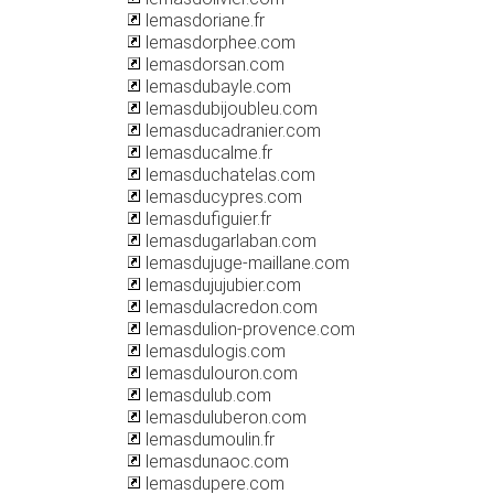
lemasdoriane.fr
lemasdorphee.com
lemasdorsan.com
lemasdubayle.com
lemasdubijoubleu.com
lemasducadranier.com
lemasducalme.fr
lemasduchatelas.com
lemasducypres.com
lemasdufiguier.fr
lemasdugarlaban.com
lemasdujuge-maillane.com
lemasdujujubier.com
lemasdulacredon.com
lemasdulion-provence.com
lemasdulogis.com
lemasdulouron.com
lemasdulub.com
lemasduluberon.com
lemasdumoulin.fr
lemasdunaoc.com
lemasdupere.com