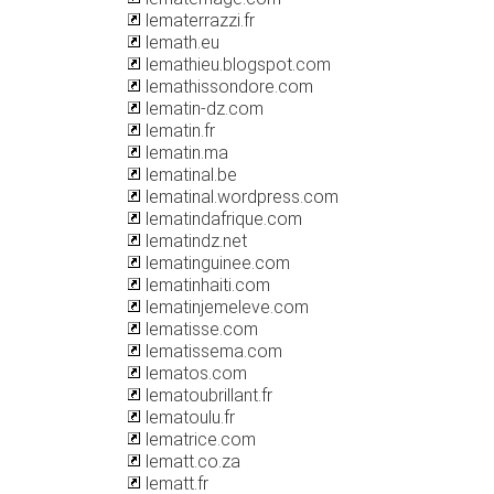
lematerrazzi.fr
lemath.eu
lemathieu.blogspot.com
lemathissondore.com
lematin-dz.com
lematin.fr
lematin.ma
lematinal.be
lematinal.wordpress.com
lematindafrique.com
lematindz.net
lematinguinee.com
lematinhaiti.com
lematinjemeleve.com
lematisse.com
lematissema.com
lematos.com
lematoubrillant.fr
lematoulu.fr
lematrice.com
lematt.co.za
lematt.fr