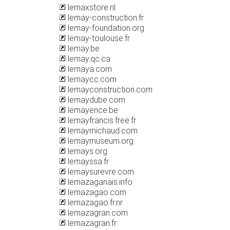
lemaxstore.nl
lemay-construction.fr
lemay-foundation.org
lemay-toulouse.fr
lemay.be
lemay.qc.ca
lemaya.com
lemaycc.com
lemayconstruction.com
lemaydube.com
lemayence.be
lemayfrancis.free.fr
lemaymichaud.com
lemaymuseum.org
lemays.org
lemayssa.fr
lemaysurevre.com
lemazaganais.info
lemazagao.com
lemazagao.fr.nr
lemazagran.com
lemazagran.fr