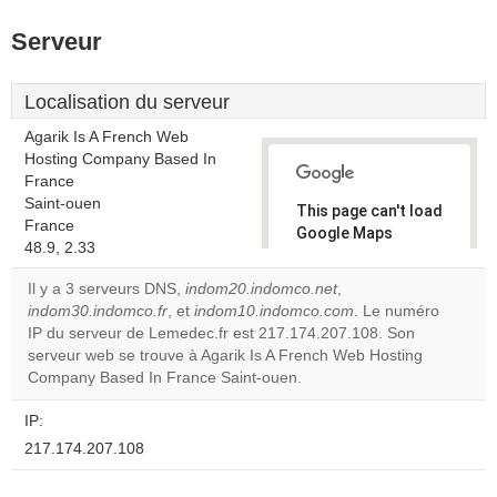
Serveur
Localisation du serveur
Agarik Is A French Web
Hosting Company Based In
France
Saint-ouen
This page can't load
France
Google Maps
48.9, 2.33
correctly.
Il y a 3 serveurs DNS,
indom20.indomco.net
,
Do you
indom30.indomco.fr
, et
indom10.indomco.com
. Le numéro
OK
own this
IP du serveur de Lemedec.fr est 217.174.207.108. Son
website?
serveur web se trouve à Agarik Is A French Web Hosting
Company Based In France Saint-ouen.
IP:
217.174.207.108