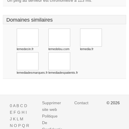
Un ping au serveur est chronométré à 113 ms.
Domaines similaires
lemedecin.fr
lemedelou.com
lemedia.fr
lemediadesmarques.fr
lemediadespatients.fr
Supprimer
Contact
© 2026
0
A
B
C
D
site web
E
F
G
H
I
Politique
J
K
L
M
De
N
O
P
Q
R