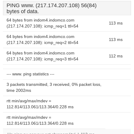
PING www. (217.174.207.108) 56(84)
bytes of data.
64 bytes from indom4.indomco.com
113 ms
(217.174.207.108): icmp_req=1 ttl=54
64 bytes from indom4.indomco.com
113 ms
(217.174.207.108): icmp_req=2 ttl=54
64 bytes from indom4.indomco.com
112 ms
(217.174.207.108): icmp_req=3 ttl=54
--- www. ping statistics ---
3 packets transmitted, 3 received, 0% packet loss,
time 2002ms
rtt min/avg/max/mdev =
112.814/113.061/113.364/0.228 ms
rtt min/avg/max/mdev =
112.814/113.061/113.364/0.228 ms