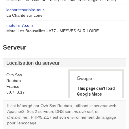
lacharitesurloire-tour..
La Charité sur Loire
motel-rn7.com
Motel Les Brousailles - A77 - MESVES SUR LOIRE
Serveur
Localisation du serveur
Ovh Sas
Roubaix
France
This page can't load
50.7, 3.17
Google Maps
correctly.
Il est hébergé par Ovh Sas Roubaix, utilisant le serveur web
Apache/2. Ses 2 serveurs DNS sont
ns.ovh.net
, et
Do you
OK
dns.ovh.net
. PHP/5.2.17 est son environnement du langage
own this
website?
pour l'encodage.