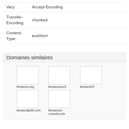
Vary:
Accept-Encoding
Transfer-
chunked
Encoding:
Content-
text/html
Type:
Domaines similaires
lemasse.org
lemassena.fr
lemassif.fr
lemassilia36.com
lemasson-
conseil.com