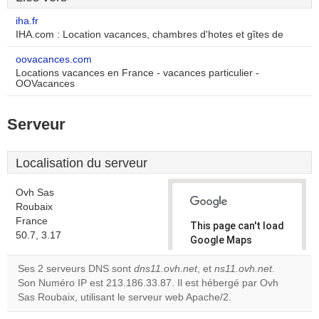
iha.fr
IHA.com : Location vacances, chambres d'hotes et gîtes de
oovacances.com
Locations vacances en France - vacances particulier -
OOVacances
Serveur
Localisation du serveur
Ovh Sas
Roubaix
France
This page can't load
50.7, 3.17
Google Maps
correctly.
Ses 2 serveurs DNS sont
dns11.ovh.net
, et
ns11.ovh.net
.
Son Numéro IP est 213.186.33.87. Il est hébergé par Ovh
Do you
OK
Sas Roubaix, utilisant le serveur web Apache/2.
own this
website?