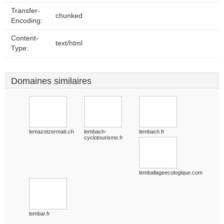
Transfer-
chunked
Encoding:
Content-
text/html
Type:
Domaines similaires
lemazotzermatt.ch
lembach-
lembach.fr
cyclotourisme.fr
lemballageecologique.com
lembar.fr