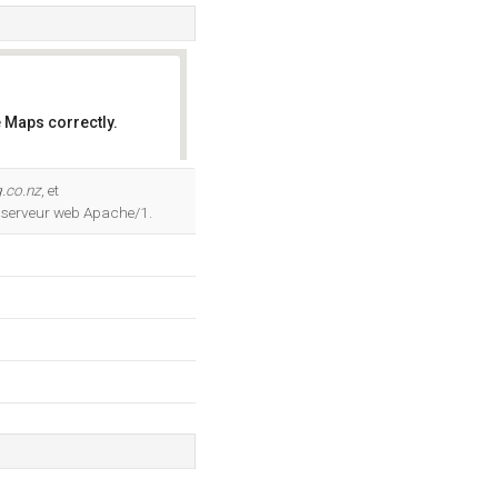
 Maps correctly.
OK
g.co.nz
, et
le serveur web Apache/1.