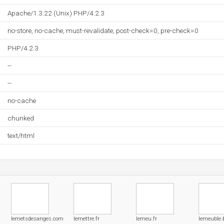
Apache/1.3.22 (Unix) PHP/4.2.3
no-store, no-cache, must-revalidate, post-check=0, pre-check=0
PHP/4.2.3
--
--
no-cache
chunked
text/html
lemetsdesanges.com
lemettre.fr
lemeu.fr
lemeuble.