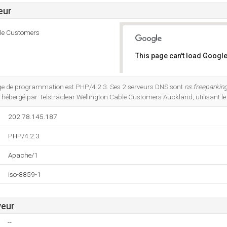
eur
ble Customers
This page can't load Google
Do you own this website?
e de programmation est PHP/4.2.3. Ses 2 serveurs DNS sont
ns.freeparkin
est hébergé par Telstraclear Wellington Cable Customers Auckland, utilisant 
202.78.145.187
PHP/4.2.3
Apache/1
iso-8859-1
veur
--