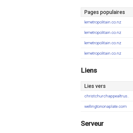
Pages populaires
lemetropolitain.co.nz
lemetropolitain.co.nz
lemetropolitain.co.nz
lemetropolitain.co.nz
Liens
Lies vers
christchurchappealtrus..
wellingtononaplate.com
Serveur