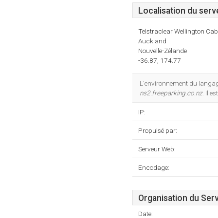
Localisation du serv
Telstraclear Wellington Ca
Auckland
Nouvelle-Zélande
-36.87, 174.77
L'environnement du langag
ns2.freeparking.co.nz
. Il 
IP:
Propulsé par:
Serveur Web:
Encodage:
Organisation du Ser
Date: