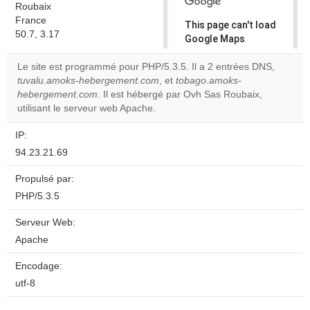
Roubaix
France
This page can't load
50.7, 3.17
Google Maps
correctly.
Le site est programmé pour PHP/5.3.5. Il a 2 entrées DNS,
tuvalu.amoks-hebergement.com
, et
tobago.amoks-
Do you
OK
hebergement.com
. Il est hébergé par Ovh Sas Roubaix,
own this
website?
utilisant le serveur web Apache.
IP:
94.23.21.69
Propulsé par:
PHP/5.3.5
Serveur Web:
Apache
Encodage:
utf-8