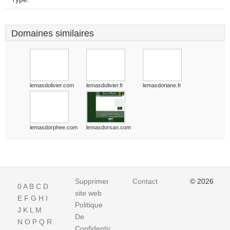
Domaines similaires
lemasdolivier.com
lemasdolivier.fr
lemasdoriane.fr
lemasdorphee.com
lemasdorsan.com
Supprimer
Contact
© 2026
0
A
B
C
D
site web
E
F
G
H
I
Politique
J
K
L
M
De
N
O
P
Q
R
Confidentialite