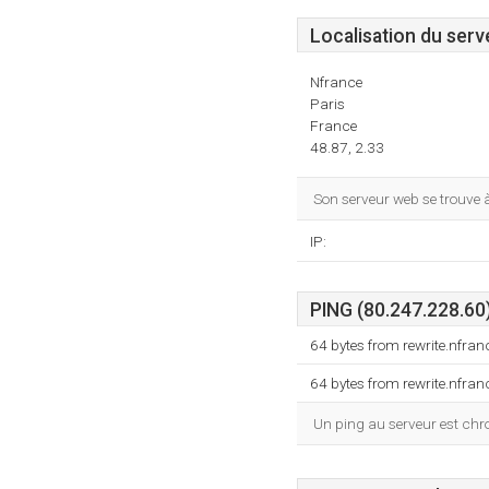
Localisation du serv
Nfrance
Paris
France
48.87, 2.33
Son serveur web se trouve 
IP:
PING (80.247.228.60)
64 bytes from rewrite.nfra
64 bytes from rewrite.nfra
Un ping au serveur est ch