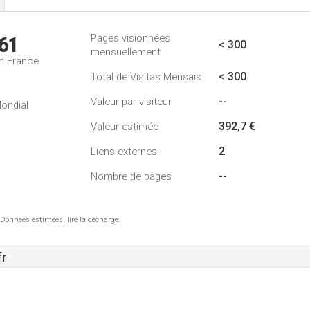
Pages visionnées
61
< 300
mensuellement
n France
< 300
Total de Visitas Mensais
--
Valeur par visiteur
ondial
392,7 €
Valeur estimée
2
Liens externes
--
Nombre de pages
 Données estimées, lire la décharge.
fr