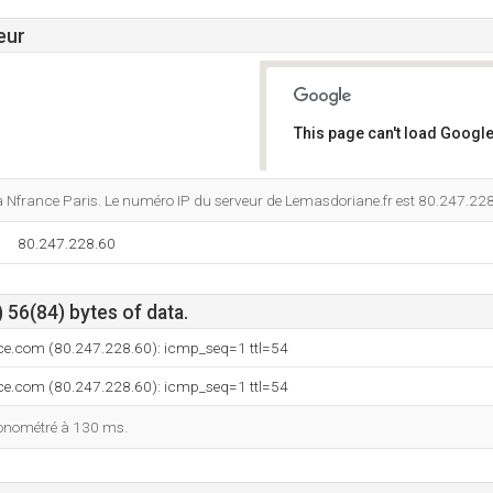
eur
This page can't load Google
Do you own this website?
à Nfrance Paris. Le numéro IP du serveur de Lemasdoriane.fr est 80.247.228
80.247.228.60
 56(84) bytes of data.
nce.com (80.247.228.60): icmp_seq=1 ttl=54
nce.com (80.247.228.60): icmp_seq=1 ttl=54
ronométré à 130 ms.