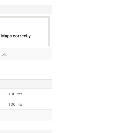
 Maps correctly.
OK
.60.
130 ms
130 ms