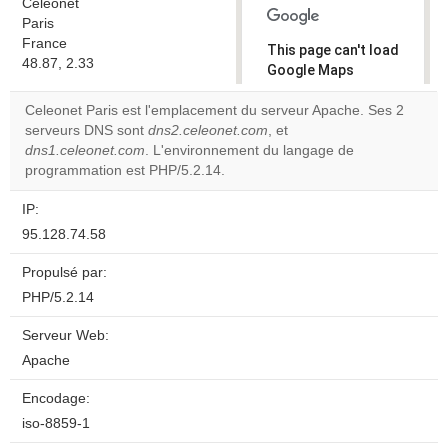
Celeonet
Paris
France
This page can't load
48.87, 2.33
Google Maps
correctly.
Celeonet Paris est l'emplacement du serveur Apache. Ses 2
serveurs DNS sont
dns2.celeonet.com
, et
Do you
OK
dns1.celeonet.com
. L'environnement du langage de
own this
website?
programmation est PHP/5.2.14.
IP:
95.128.74.58
Propulsé par:
PHP/5.2.14
Serveur Web:
Apache
Encodage:
iso-8859-1