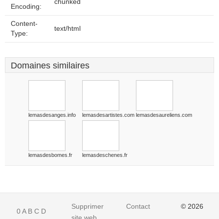
chunked
Encoding:
Content-
text/html
Type:
Domaines similaires
lemasdesanges.info
lemasdesartistes.com
lemasdesaureliens.com
lemasdesbomes.fr
lemasdeschenes.fr
Supprimer
Contact
© 2026
0
A
B
C
D
site web