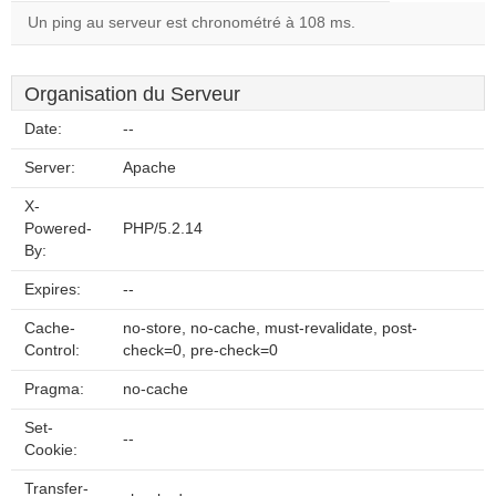
Un ping au serveur est chronométré à 108 ms.
Organisation du Serveur
Date:
--
Server:
Apache
X-
Powered-
PHP/5.2.14
By:
Expires:
--
Cache-
no-store, no-cache, must-revalidate, post-
Control:
check=0, pre-check=0
Pragma:
no-cache
Set-
--
Cookie:
Transfer-