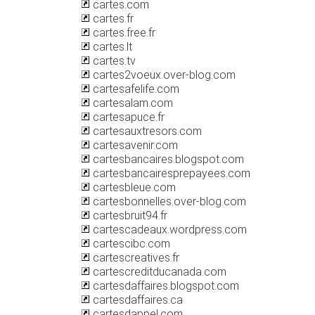
cartes.com
cartes.fr
cartes.free.fr
cartes.lt
cartes.tv
cartes2voeux.over-blog.com
cartesafelife.com
cartesalam.com
cartesapuce.fr
cartesauxtresors.com
cartesavenir.com
cartesbancaires.blogspot.com
cartesbancairesprepayees.com
cartesbleue.com
cartesbonnelles.over-blog.com
cartesbruit94.fr
cartescadeaux.wordpress.com
cartescibc.com
cartescreatives.fr
cartescreditducanada.com
cartesdaffaires.blogspot.com
cartesdaffaires.ca
cartesdappel.com