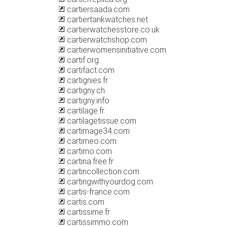
cartiersaada.com
cartiertankwatches.net
cartierwatchesstore.co.uk
cartierwatchshop.com
cartierwomensinitiative.com
cartif.org
cartifact.com
cartignies.fr
cartigny.ch
cartigny.info
cartilage.fr
cartilagetissue.com
cartimage34.com
cartimeo.com
cartimo.com
cartina.free.fr
cartincollection.com
cartingwithyourdog.com
cartis-france.com
cartis.com
cartissime.fr
cartissimmo.com