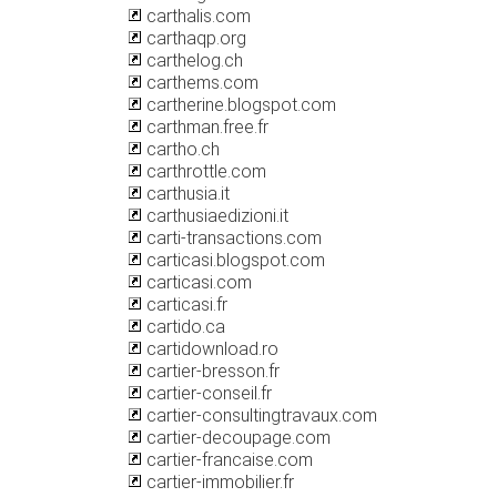
carthalis.com
carthaqp.org
carthelog.ch
carthems.com
cartherine.blogspot.com
carthman.free.fr
cartho.ch
carthrottle.com
carthusia.it
carthusiaedizioni.it
carti-transactions.com
carticasi.blogspot.com
carticasi.com
carticasi.fr
cartido.ca
cartidownload.ro
cartier-bresson.fr
cartier-conseil.fr
cartier-consultingtravaux.com
cartier-decoupage.com
cartier-francaise.com
cartier-immobilier.fr