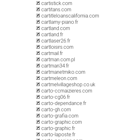
cartistick.com
cartitans.com
cartitleloanscalifornia.com
cartlamy-piano.fr
cartland.com
cartland.fr
cartlaser26.fr
cartloisirs.com
cartmail.fr
cartman.com.pl
cartman34.fr
cartmanetmiko.com
cartmeleon.com
cartmelvillageshop.co.uk
carto-ccmaizieres.com
carto-cg06.fr
carto-dependance.fr
carto-gh.com
carto-grafia.com
carto-graphic.com
carto-graphic.fr
carto-laposte.fr