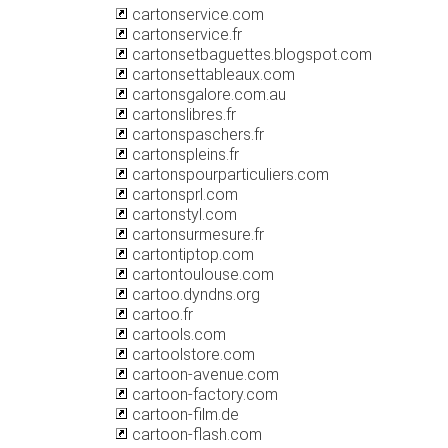
cartonservice.com
cartonservice.fr
cartonsetbaguettes.blogspot.com
cartonsettableaux.com
cartonsgalore.com.au
cartonslibres.fr
cartonspaschers.fr
cartonspleins.fr
cartonspourparticuliers.com
cartonsprl.com
cartonstyl.com
cartonsurmesure.fr
cartontiptop.com
cartontoulouse.com
cartoo.dyndns.org
cartoo.fr
cartools.com
cartoolstore.com
cartoon-avenue.com
cartoon-factory.com
cartoon-film.de
cartoon-flash.com