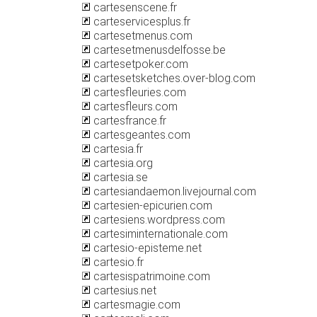
cartesenscene.fr
carteservicesplus.fr
cartesetmenus.com
cartesetmenusdelfosse.be
cartesetpoker.com
cartesetsketches.over-blog.com
cartesfleuries.com
cartesfleurs.com
cartesfrance.fr
cartesgeantes.com
cartesia.fr
cartesia.org
cartesia.se
cartesiandaemon.livejournal.com
cartesien-epicurien.com
cartesiens.wordpress.com
cartesiminternationale.com
cartesio-episteme.net
cartesio.fr
cartesispatrimoine.com
cartesius.net
cartesmagie.com