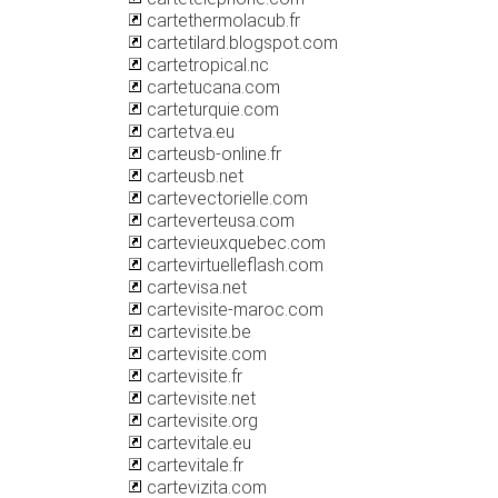
cartethermolacub.fr
cartetilard.blogspot.com
cartetropical.nc
cartetucana.com
carteturquie.com
cartetva.eu
carteusb-online.fr
carteusb.net
cartevectorielle.com
carteverteusa.com
cartevieuxquebec.com
cartevirtuelleflash.com
cartevisa.net
cartevisite-maroc.com
cartevisite.be
cartevisite.com
cartevisite.fr
cartevisite.net
cartevisite.org
cartevitale.eu
cartevitale.fr
cartevizita.com