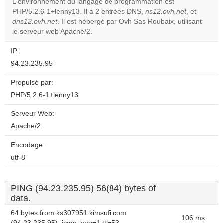
L'environnement du langage de programmation est
PHP/5.2.6-1+lenny13. Il a 2 entrées DNS,
ns12.ovh.net
, et
Do you
OK
dns12.ovh.net
. Il est hébergé par Ovh Sas Roubaix, utilisant
own this
website?
le serveur web Apache/2.
IP:
94.23.235.95
Propulsé par:
PHP/5.2.6-1+lenny13
Serveur Web:
Apache/2
Encodage:
utf-8
PING (94.23.235.95) 56(84) bytes of
data.
64 bytes from ks307951.kimsufi.com
106 ms
(94.23.235.95): icmp_seq=1 ttl=53