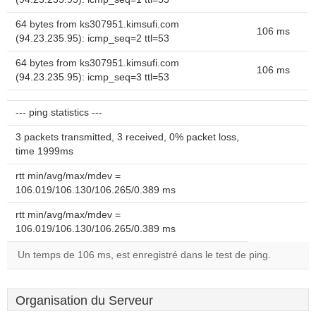
64 bytes from ks307951.kimsufi.com
106 ms
(94.23.235.95): icmp_seq=2 ttl=53
64 bytes from ks307951.kimsufi.com
106 ms
(94.23.235.95): icmp_seq=3 ttl=53
--- ping statistics ---
3 packets transmitted, 3 received, 0% packet loss,
time 1999ms
rtt min/avg/max/mdev =
106.019/106.130/106.265/0.389 ms
rtt min/avg/max/mdev =
106.019/106.130/106.265/0.389 ms
Un temps de 106 ms, est enregistré dans le test de ping.
Organisation du Serveur