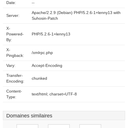
Date:
--
Apache/2.2.9 (Debian) PHP/5.2.6-1+lenny13 with
Server:
Suhosin-Patch
X-
Powered-
PHP/5.2.6-1+lenny13
By:
X-
/xmlrpc.php
Pingback:
Vary:
Accept-Encoding
Transfer-
chunked
Encoding:
Content-
text/html; charset=UTF-8
Type:
Domaines similaires