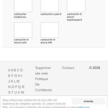
cartouche-
cartouche-cyan.fr
cartouche-d-
couleur.eu
encre-
imprimante.fr
cartouche-d-
cartouche-d-
encre.com
encre.info
Supprimer
Contact
© 2026
0
A
B
C
D
site web
E
F
G
H
I
Politique
J
K
L
M
De
N
O
P
Q
R
Confidentialite
S
T
U
V
W
X
Y
Z
Nous utilisons des cookies afin de vous offrir une
entendu
expérience de navigation optimale. En utilisant notre site
Web, vous acceptez l'utilisation de cookies conformément à notre
politique de