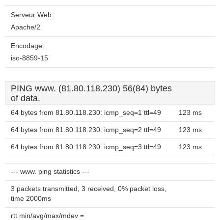
Serveur Web:
Apache/2
Encodage:
iso-8859-15
PING www. (81.80.118.230) 56(84) bytes
of data.
64 bytes from 81.80.118.230: icmp_seq=1 ttl=49
123 ms
64 bytes from 81.80.118.230: icmp_seq=2 ttl=49
123 ms
64 bytes from 81.80.118.230: icmp_seq=3 ttl=49
123 ms
--- www. ping statistics ---
3 packets transmitted, 3 received, 0% packet loss,
time 2000ms
rtt min/avg/max/mdev =