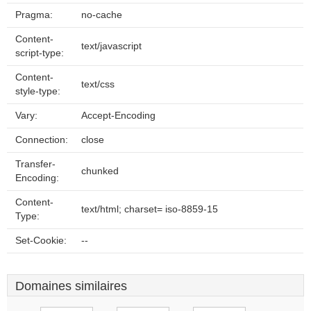
Pragma:
no-cache
Content-
text/javascript
script-type:
Content-
text/css
style-type:
Vary:
Accept-Encoding
Connection:
close
Transfer-
chunked
Encoding:
Content-
text/html; charset= iso-8859-15
Type:
Set-Cookie:
--
Domaines similaires