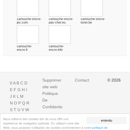
cartouche-encre-
cartouche-encre-
cartouche-encre-
jec.com
pas-cher.eu
toner.be
cartouche-
cartouche-
encre.fr
encre.info
Supprimer
Contact
© 2026
0
A
B
C
D
site web
E
F
G
H
I
Politique
J
K
L
M
De
N
O
P
Q
R
Confidentialite
S
T
U
V
W
X
Y
Z
Nous utilisons des cookies afin de vous offrir une
entendu
expérience de navigation optimale. En utilisant notre site
Web, vous acceptez l'utilisation de cookies conformément à notre
politique de