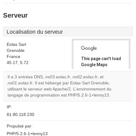
Serveur
Localisation du serveur
Eolas Sarl
Grenoble
France
This page can't load
45.17, 5.72
Google Maps
correctly.
Il a 3 entrées DNS,
ns03.eolas.fr
,
ns02.eolas.fr
, et
ns01.eolas.fr
. Il est hébergé par Eolas Sarl Grenoble,
Do you
OK
utilisant le serveur web Apache/2. L'environnement du
own this
website?
langage de programmation est PHP/5.2.6-1+lenny13.
IP:
81.80.118.230
Propulsé par:
PHP/5.2.6-1+lenny13