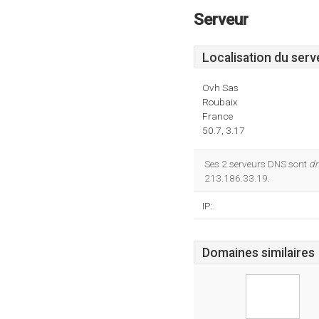
Serveur
Localisation du serv
Ovh Sas
Roubaix
France
50.7, 3.17
Ses 2 serveurs DNS sont
dn
213.186.33.19.
IP:
Domaines similaires