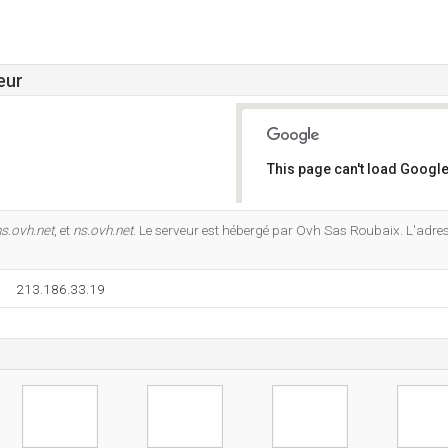
eur
This page can't load Google
Do you own this website?
s.ovh.net
, et
ns.ovh.net
. Le serveur est hébergé par Ovh Sas Roubaix. L'adres
213.186.33.19