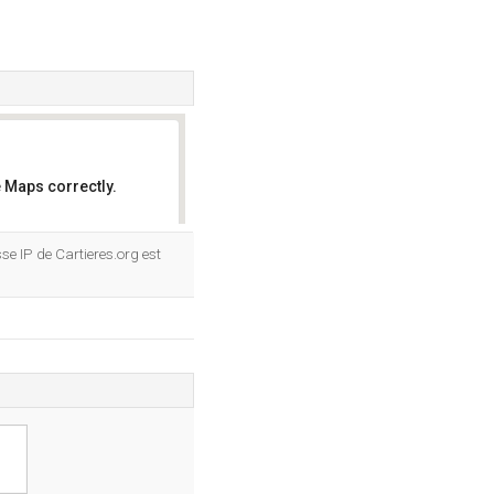
 Maps correctly.
OK
se IP de Cartieres.org est