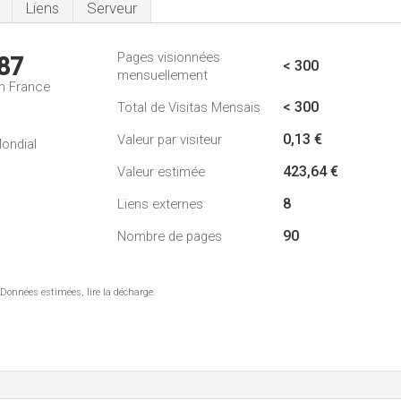
Liens
Serveur
Pages visionnées
87
< 300
mensuellement
n France
< 300
Total de Visitas Mensais
0,13 €
Valeur par visiteur
ondial
423,64 €
Valeur estimée
8
Liens externes
90
Nombre de pages
 Données estimées, lire la décharge.