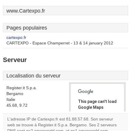
www.Cartexpo.fr
Pages populaires
cartexpo.fr
CARTEXPO - Espace Champerret - 13 & 14 january 2012
Serveur
Localisation du serveur
Register.it S.p.a.
Bergamo
Italie
This page can't load
45.68, 9.72
Google Maps
correctly.
L'adresse IP de Cartexpo.fr est 81.88.57.68. Son serveur
web se trouve à Register.it S.p.a. Bergamo. Ses 2 serveurs
Do you
OK
DNS sont
ns2.amenworld.com
, et
ns1.amenworld.com
own this
.