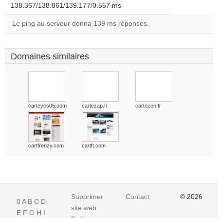
138.367/138.861/139.177/0.557 ms
Le ping au serveur donna 139 ms réponses.
Domaines similaires
carteyes05.com
cartezap.fr
cartezen.fr
cartfrenzy.com
cartft.com
Supprimer
Contact
© 2026
0
A
B
C
D
site web
E
F
G
H
I