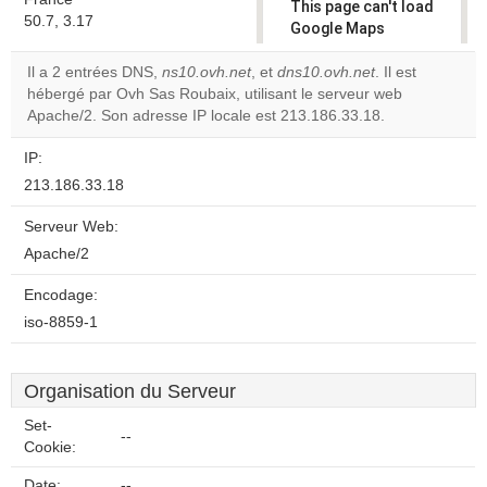
This page can't load
50.7, 3.17
Google Maps
correctly.
Il a 2 entrées DNS,
ns10.ovh.net
, et
dns10.ovh.net
. Il est
hébergé par Ovh Sas Roubaix, utilisant le serveur web
Do you
OK
Apache/2. Son adresse IP locale est 213.186.33.18.
own this
website?
IP:
213.186.33.18
Serveur Web:
Apache/2
Encodage:
iso-8859-1
Organisation du Serveur
Set-
--
Cookie:
Date:
--