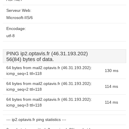
Serveur Web:
Microsoft-IIS/6
Encodage:
utf-8
PING ip2.optavis.fr (46.31.193.202)
56(84) bytes of data.
64 bytes from mail2.optavis.fr (46.31.193.202):
130 ms
icmp_seq=1 ttl=118
64 bytes from mail2.optavis.fr (46.31.193.202):
114 ms
icmp_seq=2 ttl=118
64 bytes from mail2.optavis.fr (46.31.193.202):
114 ms
icmp_seq=3 ttl=118
--- ip2.optavis.fr ping statistics ---