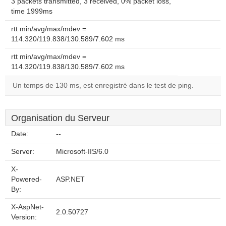
3 packets transmitted, 3 received, 0% packet loss,
time 1999ms
rtt min/avg/max/mdev =
114.320/119.838/130.589/7.602 ms
rtt min/avg/max/mdev =
114.320/119.838/130.589/7.602 ms
Un temps de 130 ms, est enregistré dans le test de ping.
Organisation du Serveur
Date:
--
Server:
Microsoft-IIS/6.0
X-
Powered-
ASP.NET
By:
X-AspNet-
2.0.50727
Version: