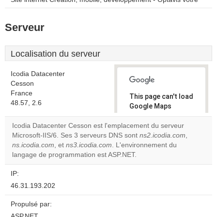
Serveur
Localisation du serveur
Icodia Datacenter
Cesson
France
This page can't load
48.57, 2.6
Google Maps
correctly.
Icodia Datacenter Cesson est l'emplacement du serveur
Microsoft-IIS/6. Ses 3 serveurs DNS sont
ns2.icodia.com
,
Do you
OK
ns.icodia.com
, et
ns3.icodia.com
. L'environnement du
own this
website?
langage de programmation est ASP.NET.
IP:
46.31.193.202
Propulsé par:
ASP.NET