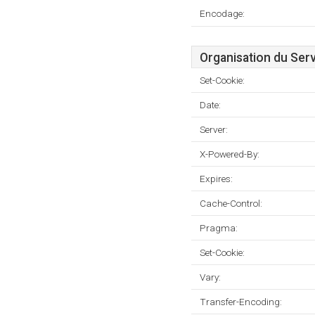
Encodage:
Organisation du Ser
Set-Cookie:
Date:
Server:
X-Powered-By:
Expires:
Cache-Control:
Pragma:
Set-Cookie:
Vary:
Transfer-Encoding: