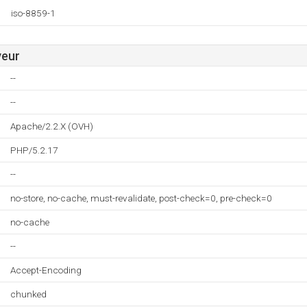
iso-8859-1
veur
--
--
Apache/2.2.X (OVH)
PHP/5.2.17
--
no-store, no-cache, must-revalidate, post-check=0, pre-check=0
no-cache
--
Accept-Encoding
chunked