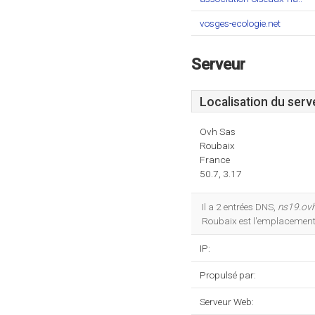
vosges-ecologie.net
Serveur
Localisation du serv
Ovh Sas
Roubaix
France
50.7, 3.17
Il a 2 entrées DNS,
ns19.ovh
Roubaix est l'emplacement
IP:
Propulsé par:
Serveur Web: