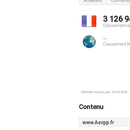
Analyses
Contenu
3 126 9
Classement e
--
Classement M
Dernière mise à jour: 20-04-2018 .
Contenu
www.Asvpp.fr