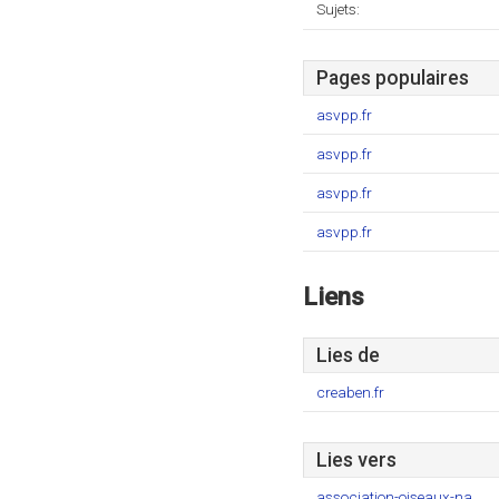
Sujets:
Pages populaires
asvpp.fr
asvpp.fr
asvpp.fr
asvpp.fr
Liens
Lies de
creaben.fr
Lies vers
association-oiseaux-na..