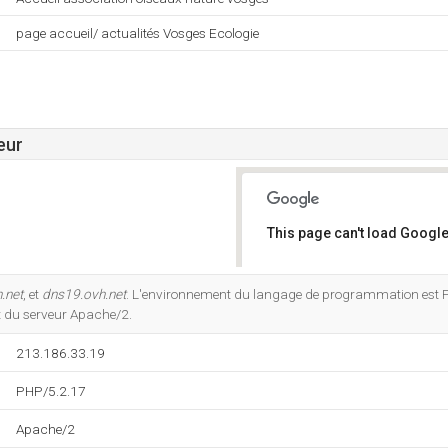
page accueil/ actualités Vosges Ecologie
eur
This page can't load Google
Do you own this website?
.net
, et
dns19.ovh.net
. L'environnement du langage de programmation est 
 du serveur Apache/2.
213.186.33.19
PHP/5.2.17
Apache/2