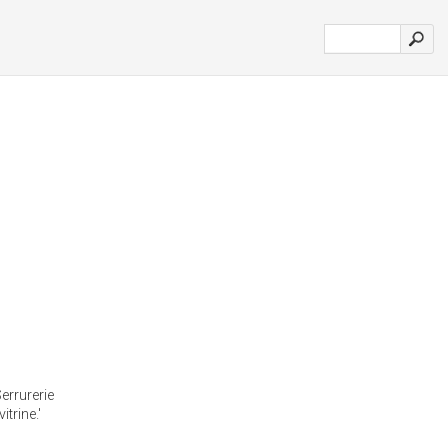
errurerie
itrine.'