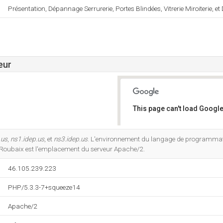
Présentation, Dépannage Serrurerie, Portes Blindées, Vitrerie Miroiterie, e
eur
This page can't load Google
Do you own this website?
.us
,
ns1.idep.us
, et
ns3.idep.us
. L'environnement du langage de programmat
Roubaix est l'emplacement du serveur Apache/2.
46.105.239.223
PHP/5.3.3-7+squeeze14
Apache/2