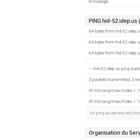
Encodage:
PING hid-52.idep.us 
64 bytes from hid-52.idep.
64 bytes from hid-52.idep.
64 bytes from hid-52.idep.
--- hid-52.idep.us ping statis
3 packets transmitted, 3 r
rtt min/avg/max/mdev = 
rtt min/avg/max/mdev = 
Un ping au serveur est ch
Organisation du Ser