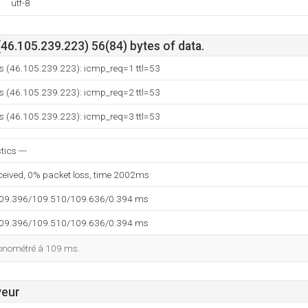
utf-8
(46.105.239.223) 56(84) bytes of data.
us (46.105.239.223): icmp_req=1 ttl=53
us (46.105.239.223): icmp_req=2 ttl=53
us (46.105.239.223): icmp_req=3 ttl=53
tics ---
eceived, 0% packet loss, time 2002ms
109.396/109.510/109.636/0.394 ms
109.396/109.510/109.636/0.394 ms
ronométré à 109 ms.
veur