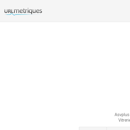
Asvplus 
Vitreri