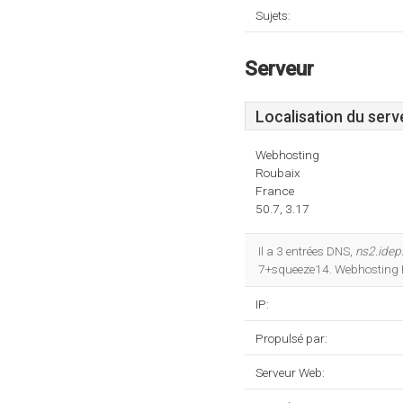
Sujets:
Serveur
Localisation du serv
Webhosting
Roubaix
France
50.7, 3.17
Il a 3 entrées DNS,
ns2.idep
7+squeeze14. Webhosting 
IP:
Propulsé par:
Serveur Web: