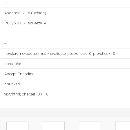
--
Apache/2.2.16 (Debian)
PHP/5.3.3-7+squeeze14
--
--
no-store, no-cache, must-revalidate, post-check=0, pre-check=0
no-cache
Accept-Encoding
chunked
text/html; charset=UTF-8