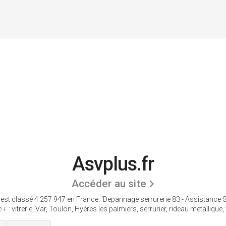
Asvplus.fr
Accéder au site
est classé 4 257 947 en France.
'Depannage serrurerie 83 - Assistance S
e + : vitrerie, Var, Toulon, Hyères les palmiers, serrurier, rideau metallique, v