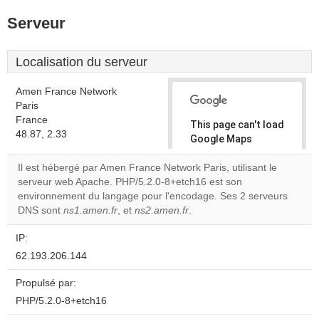
Serveur
Localisation du serveur
Amen France Network
Paris
France
This page can't load
48.87, 2.33
Google Maps
correctly.
Il est hébergé par Amen France Network Paris, utilisant le
serveur web Apache. PHP/5.2.0-8+etch16 est son
Do you
OK
environnement du langage pour l'encodage. Ses 2 serveurs
own this
website?
DNS sont
ns1.amen.fr
, et
ns2.amen.fr
.
IP:
62.193.206.144
Propulsé par:
PHP/5.2.0-8+etch16