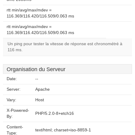
rtt min/avg/max/mdev =
116.369/116.420/116.509/0.063 ms
rtt min/avg/max/mdev =
116.369/116.420/116.509/0.063 ms
Un ping pour tester la vitesse de réponse est chronométré à
116 ms.
Organisation du Serveur
Date:
--
Server:
Apache
Vary:
Host
X-Powered-
PHP/5.2.0-8+etch16
By:
Content-
text/html; charset=iso-8859-1
Type: