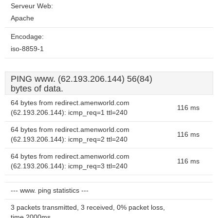
Serveur Web:
Apache
Encodage:
iso-8859-1
PING www. (62.193.206.144) 56(84)
bytes of data.
64 bytes from redirect.amenworld.com
116 ms
(62.193.206.144): icmp_req=1 ttl=240
64 bytes from redirect.amenworld.com
116 ms
(62.193.206.144): icmp_req=2 ttl=240
64 bytes from redirect.amenworld.com
116 ms
(62.193.206.144): icmp_req=3 ttl=240
--- www. ping statistics ---
3 packets transmitted, 3 received, 0% packet loss,
time 2000ms