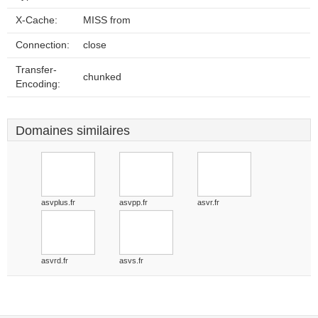
X-Cache:
MISS from
Connection:
close
Transfer-
chunked
Encoding:
Domaines similaires
asvplus.fr
asvpp.fr
asvr.fr
asvrd.fr
asvs.fr