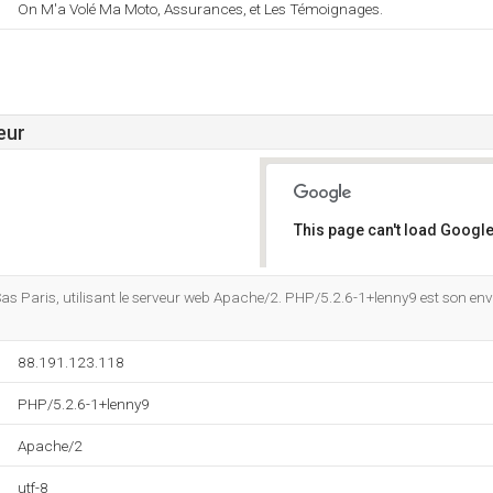
On M'a Volé Ma Moto, Assurances, et Les Témoignages.
eur
This page can't load Google
Do you own this website?
 Sas Paris, utilisant le serveur web Apache/2. PHP/5.2.6-1+lenny9 est son 
88.191.123.118
PHP/5.2.6-1+lenny9
Apache/2
utf-8