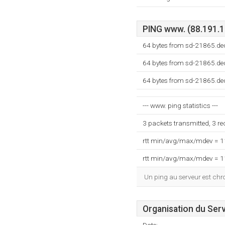
PING www. (88.191.12
64 bytes from sd-21865.ded
64 bytes from sd-21865.ded
64 bytes from sd-21865.ded
--- www. ping statistics ---
3 packets transmitted, 3 r
rtt min/avg/max/mdev = 
rtt min/avg/max/mdev = 
Un ping au serveur est ch
Organisation du Ser