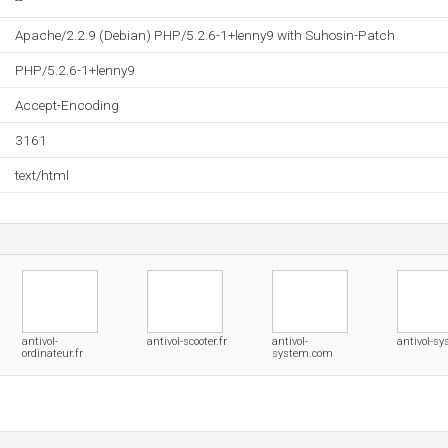
--
Apache/2.2.9 (Debian) PHP/5.2.6-1+lenny9 with Suhosin-Patch
PHP/5.2.6-1+lenny9
Accept-Encoding
3161
text/html
antivol-
antivol-scooter.fr
antivol-
antivol-sy
ordinateur.fr
system.com