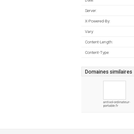
Date:
Server:
X-Powered-By:
Vary:
Content-Length:
Content-Type:
Domaines similaires
antivol-ordinateur-
portable.fr