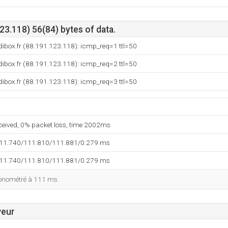
3.118) 56(84) bytes of data.
ibox.fr (88.191.123.118): icmp_req=1 ttl=50
ibox.fr (88.191.123.118): icmp_req=2 ttl=50
ibox.fr (88.191.123.118): icmp_req=3 ttl=50
eceived, 0% packet loss, time 2002ms
111.740/111.810/111.881/0.279 ms
111.740/111.810/111.881/0.279 ms
ronométré à 111 ms.
veur