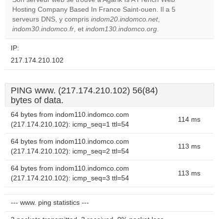
OK
own this
Hosting Company Based In France Saint-ouen. Il a 5
website?
serveurs DNS, y compris
indom20.indomco.net
,
indom30.indomco.fr
, et
indom130.indomco.org
.
IP:
217.174.210.102
PING www. (217.174.210.102) 56(84)
bytes of data.
64 bytes from indom110.indomco.com
114 ms
(217.174.210.102): icmp_seq=1 ttl=54
64 bytes from indom110.indomco.com
113 ms
(217.174.210.102): icmp_seq=2 ttl=54
64 bytes from indom110.indomco.com
113 ms
(217.174.210.102): icmp_seq=3 ttl=54
--- www. ping statistics ---