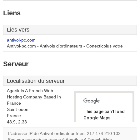
Liens
Lies vers
antivol-pc.com
Antivol-pc.com - Antivols d'ordinateurs - Conecticplus votre
Serveur
Localisation du serveur
Agarik Is A French Web
Hosting Company Based In
France
Saint-ouen
This page can't load
France
Google Maps
48.9, 2.33
correctly.
L'adresse IP de Antivol-ordinateur.fr est 217.174.210.102.
Do you
Son serveur web se trouve à Agarik Is A French Web