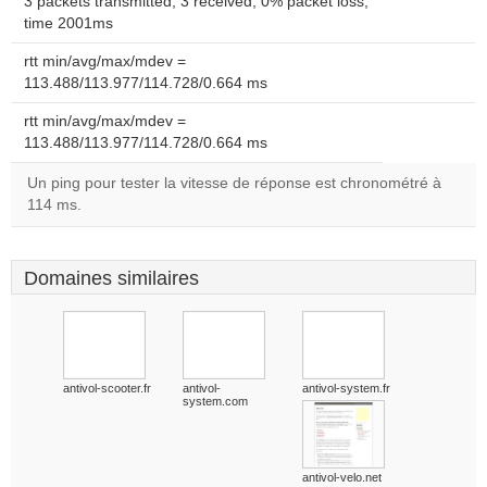
3 packets transmitted, 3 received, 0% packet loss,
time 2001ms
rtt min/avg/max/mdev =
113.488/113.977/114.728/0.664 ms
rtt min/avg/max/mdev =
113.488/113.977/114.728/0.664 ms
Un ping pour tester la vitesse de réponse est chronométré à
114 ms.
Domaines similaires
antivol-scooter.fr
antivol-
antivol-system.fr
system.com
antivol-velo.net