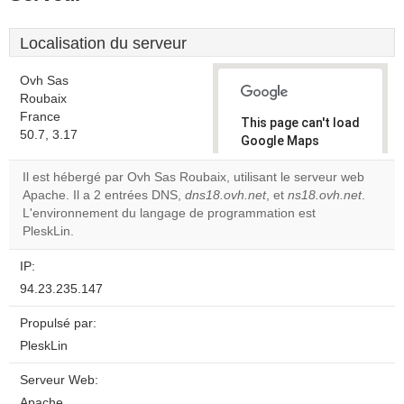
Localisation du serveur
Ovh Sas
Roubaix
France
This page can't load
50.7, 3.17
Google Maps
correctly.
Il est hébergé par Ovh Sas Roubaix, utilisant le serveur web
Apache. Il a 2 entrées DNS,
dns18.ovh.net
, et
ns18.ovh.net
.
Do you
OK
L'environnement du langage de programmation est
own this
website?
PleskLin.
IP:
94.23.235.147
Propulsé par:
PleskLin
Serveur Web:
Apache