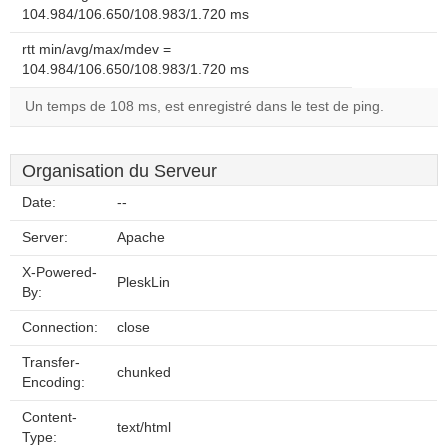
104.984/106.650/108.983/1.720 ms
rtt min/avg/max/mdev =
104.984/106.650/108.983/1.720 ms
Un temps de 108 ms, est enregistré dans le test de ping.
Organisation du Serveur
Date:
--
Server:
Apache
X-Powered-
PleskLin
By:
Connection:
close
Transfer-
chunked
Encoding:
Content-
text/html
Type: