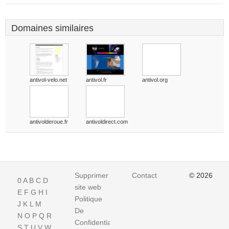
Domaines similaires
antivol-velo.net
antivol.fr
antivol.org
antivolderoue.fr
antivoldirect.com
Supprimer
Contact
© 2026
0
A
B
C
D
site web
E
F
G
H
I
Politique
J
K
L
M
De
N
O
P
Q
R
Confidentialite
S
T
U
V
W