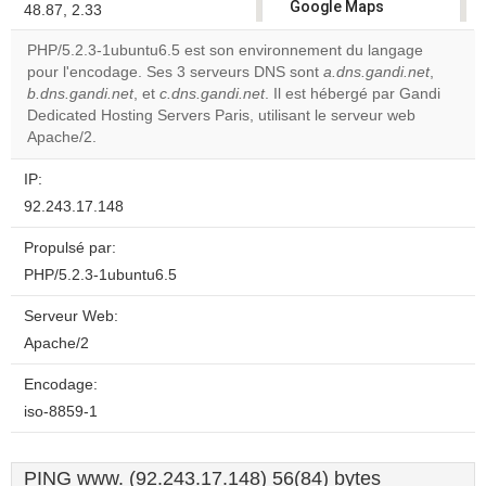
Google Maps
48.87, 2.33
correctly.
PHP/5.2.3-1ubuntu6.5 est son environnement du langage
pour l'encodage. Ses 3 serveurs DNS sont
a.dns.gandi.net
,
Do you
OK
b.dns.gandi.net
, et
c.dns.gandi.net
. Il est hébergé par Gandi
own this
website?
Dedicated Hosting Servers Paris, utilisant le serveur web
Apache/2.
IP:
92.243.17.148
Propulsé par:
PHP/5.2.3-1ubuntu6.5
Serveur Web:
Apache/2
Encodage:
iso-8859-1
PING www. (92.243.17.148) 56(84) bytes