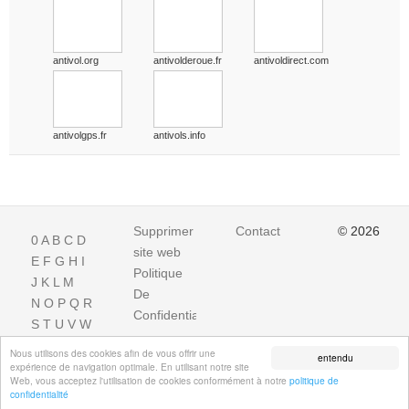
antivol.org
antivolderoue.fr
antivoldirect.com
antivolgps.fr
antivols.info
Supprimer
Contact
© 2026
0
A
B
C
D
site web
E
F
G
H
I
Politique
J
K
L
M
De
N
O
P
Q
R
Confidentialite
S
T
U
V
W
X
Y
Z
Nous utilisons des cookies afin de vous offrir une
entendu
expérience de navigation optimale. En utilisant notre site
Web, vous acceptez l'utilisation de cookies conformément à notre
politique de
confidentialité