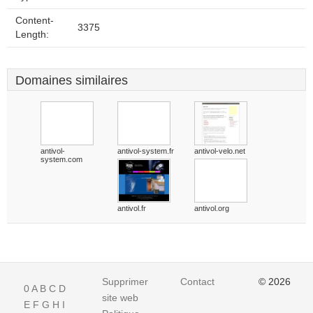
Content-
3375
Length:
Domaines similaires
antivol-
antivol-system.fr
antivol-velo.net
system.com
antivol.fr
antivol.org
Supprimer
Contact
© 2026
0
A
B
C
D
site web
E
F
G
H
I