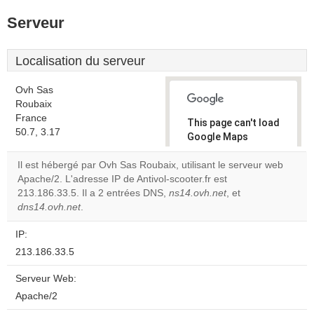
Serveur
Localisation du serveur
Ovh Sas
Roubaix
France
This page can't load
50.7, 3.17
Google Maps
correctly.
Il est hébergé par Ovh Sas Roubaix, utilisant le serveur web
Apache/2. L'adresse IP de Antivol-scooter.fr est
Do you
OK
213.186.33.5. Il a 2 entrées DNS,
ns14.ovh.net
own this
, et
website?
dns14.ovh.net
.
IP:
213.186.33.5
Serveur Web:
Apache/2