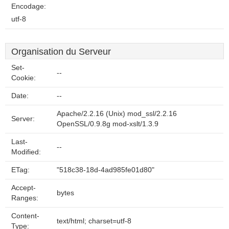
Encodage:
utf-8
Organisation du Serveur
Set-
--
Cookie:
Date:
--
Apache/2.2.16 (Unix) mod_ssl/2.2.16
Server:
OpenSSL/0.9.8g mod-xslt/1.3.9
Last-
--
Modified:
ETag:
"518c38-18d-4ad985fe01d80"
Accept-
bytes
Ranges:
Content-
text/html; charset=utf-8
Type: