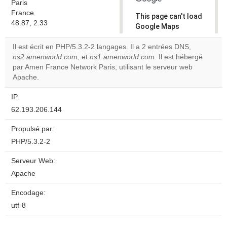
Paris
France
This page can't load
48.87, 2.33
Google Maps
correctly.
Il est écrit en PHP/5.3.2-2 langages. Il a 2 entrées DNS,
ns2.amenworld.com
, et
ns1.amenworld.com
. Il est hébergé
Do you
OK
par Amen France Network Paris, utilisant le serveur web
own this
website?
Apache.
IP:
62.193.206.144
Propulsé par:
PHP/5.3.2-2
Serveur Web:
Apache
Encodage:
utf-8