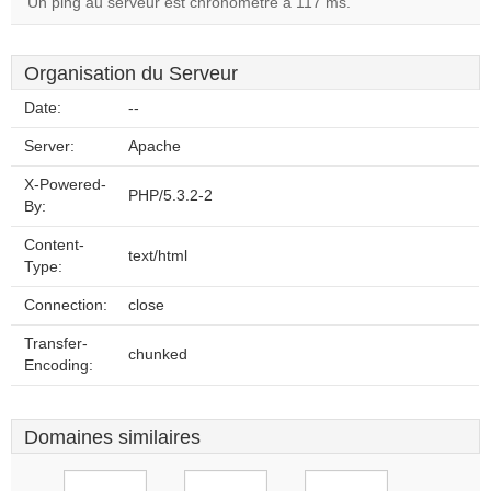
Un ping au serveur est chronométré à 117 ms.
Organisation du Serveur
Date:
--
Server:
Apache
X-Powered-
PHP/5.3.2-2
By:
Content-
text/html
Type:
Connection:
close
Transfer-
chunked
Encoding:
Domaines similaires