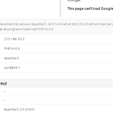
This page can't load Google
Do you own this website?
placement du serveur Apache/2.
ns12.ovh.net
, et
dns12.ovh.net
sont ses ser
ge de programmation est PHP/4.4.9.
213.186.33.2
PHP/4.4.9
Apache/2
iso-8859-1
veur
--
--
Apache/2.2.X (OVH)