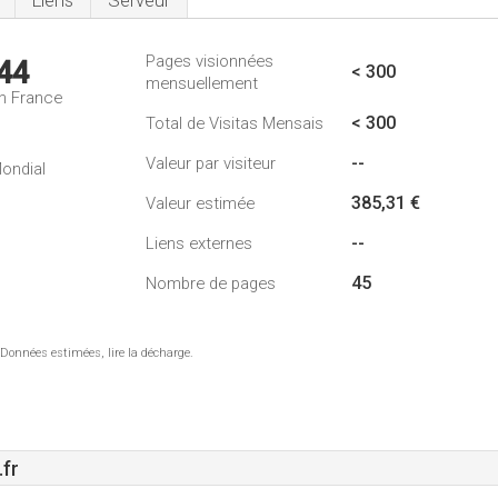
Liens
Serveur
Pages visionnées
44
< 300
mensuellement
n France
< 300
Total de Visitas Mensais
--
Valeur par visiteur
ondial
385,31 €
Valeur estimée
--
Liens externes
45
Nombre de pages
 Données estimées, lire la décharge.
fr