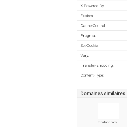
X-Powered-By:
Expires:
Cache-Control:
Pragma:
Set-Cookie:
Vary:
Transfer-Encoding:
Content-Type:
Domaines similaires
tchatado.com