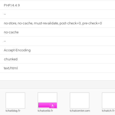
PHP/4.4.9
--
no-store, no-cache, must-revalidate, post-check=0, pre-check=0
no-cache
--
Accept-Encoding
chunked
text/html
tchatblog.fr
tchatcelib.fr
tchatcenter.com
tchatch.fr