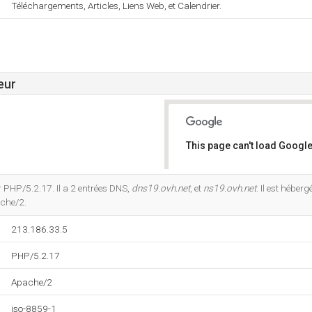
Téléchargements, Articles, Liens Web, et Calendrier.
eur
This page can't load Google
Do you own this website?
 PHP/5.2.17. Il a 2 entrées DNS,
dns19.ovh.net
, et
ns19.ovh.net
. Il est hébe
ache/2.
213.186.33.5
PHP/5.2.17
Apache/2
iso-8859-1