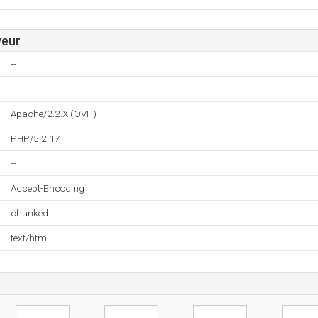
veur
--
--
Apache/2.2.X (OVH)
PHP/5.2.17
--
Accept-Encoding
chunked
text/html