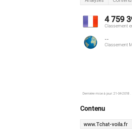
Analyses
Contenu
4 759 3
Classement e
--
Classement M
Dernière mise à jour: 21-04-2018 .
Contenu
www.Tchat-voila.fr