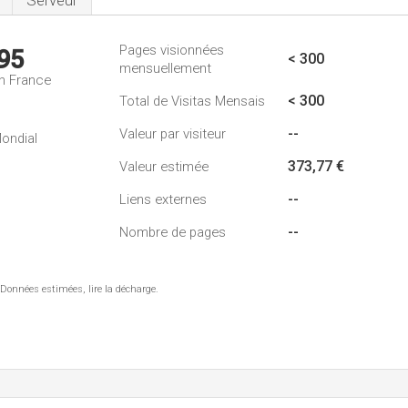
Serveur
Pages visionnées
95
< 300
mensuellement
n France
< 300
Total de Visitas Mensais
--
Valeur par visiteur
ondial
373,77 €
Valeur estimée
--
Liens externes
--
Nombre de pages
 Données estimées, lire la décharge.