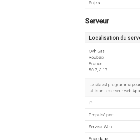
Sujets:
Serveur
Localisation du serv
Ovh Sas
Roubaix
France
50.7, 3.17
Le site est programmé pour
utilisant le serveur web Ap
IP:
Propulsé par:
Serveur Web:
Encodage: