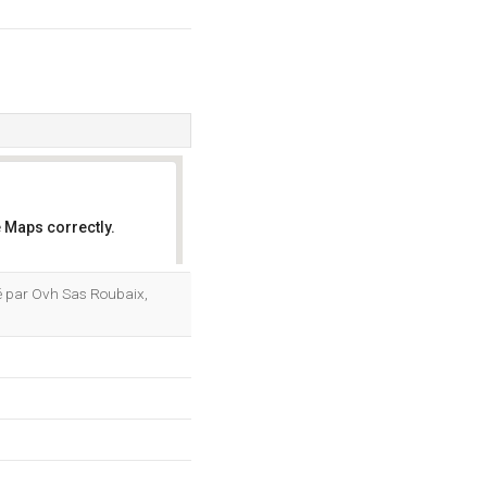
 Maps correctly.
OK
rgé par Ovh Sas Roubaix,