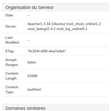
Organisation du Serveur
Date:
--
Apache/1.3.34 (Ubuntu) mod_vhost_online/1.2
Server:
mod_fastcgi/2.4.2 mod_log_online/0.1
Last-
--
Modified:
ETag:
"9c334f-d0f0-4ea7e4b4"
Accept-
bytes
Ranges:
Content-
53488
Length:
Content-
text/html
Type:
Domaines similaires