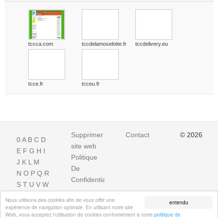
tccca.com
tccdelamoselotte.fr
tccdelivery.eu
tcce.fr
tcceu.fr
Supprimer
Contact
© 2026
0
A
B
C
D
site web
E
F
G
H
I
Politique
J
K
L
M
De
N
O
P
Q
R
Confidentialite
S
T
U
V
W
X
Y
Z
Nous utilisons des cookies afin de vous offrir une
entendu
expérience de navigation optimale. En utilisant notre site
Web, vous acceptez l'utilisation de cookies conformément à notre
politique de