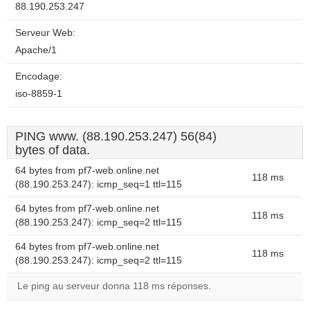
88.190.253.247
Serveur Web:
Apache/1
Encodage:
iso-8859-1
PING www. (88.190.253.247) 56(84)
bytes of data.
64 bytes from pf7-web.online.net
118 ms
(88.190.253.247): icmp_seq=1 ttl=115
64 bytes from pf7-web.online.net
118 ms
(88.190.253.247): icmp_seq=2 ttl=115
64 bytes from pf7-web.online.net
118 ms
(88.190.253.247): icmp_seq=2 ttl=115
Le ping au serveur donna 118 ms réponses.