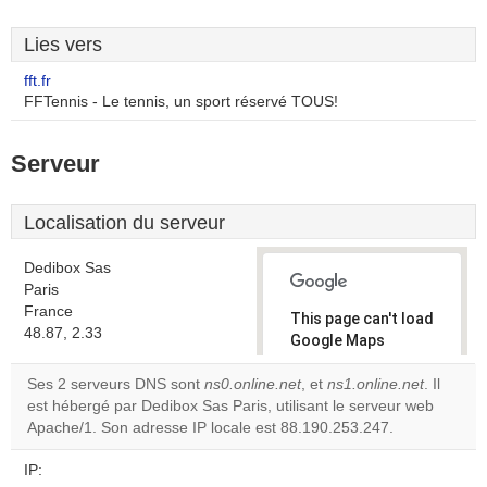
Lies vers
fft.fr
FFTennis - Le tennis, un sport réservé TOUS!
Serveur
Localisation du serveur
Dedibox Sas
Paris
France
This page can't load
48.87, 2.33
Google Maps
correctly.
Ses 2 serveurs DNS sont
ns0.online.net
, et
ns1.online.net
. Il
est hébergé par Dedibox Sas Paris, utilisant le serveur web
Do you
OK
Apache/1. Son adresse IP locale est 88.190.253.247.
own this
website?
IP: