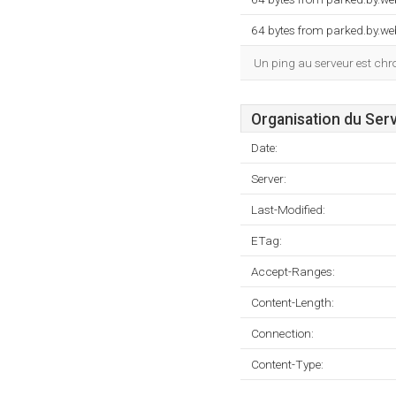
64 bytes from parked.by.we
Un ping au serveur est ch
Organisation du Ser
Date:
Server:
Last-Modified:
ETag:
Accept-Ranges:
Content-Length:
Connection:
Content-Type: