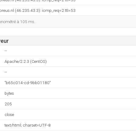
breus.nl (46.235.43.3): icmp_req=2 ttl=53
ronométré à 105 ms.
veur
--
Apache/2.2.3 (CentOS)
--
"b65c014-cd-9bb01180"
bytes
205
close
text/html; charset=UTF-8