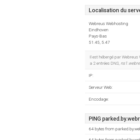
Localisation du serv
Webreus Webhosting
Eindhoven
Pays-Bas
51.45, 5.47
Il est hébergé par Webreus 
a 2 entrées DNS,
ns1.webre
IP:
Serveur Web:
Encodage:
PING parked.by.webre
64 bytes from parked.by.we
64 bytes from parked.by.we