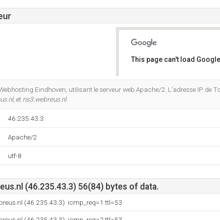
eur
This page can't load Google
Do you own this website?
Webhosting Eindhoven, utilisant le serveur web Apache/2. L'adresse IP de Tcc
us.nl
, et
ns3.webreus.nl
.
46.235.43.3
Apache/2
utf-8
us.nl (46.235.43.3) 56(84) bytes of data.
breus.nl (46.235.43.3): icmp_req=1 ttl=53
breus.nl (46.235.43.3): icmp_req=2 ttl=53