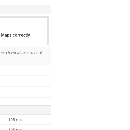
 Maps correctly.
OK
eu.fr est 46.235.43.3. Il
105 ms
105 ms