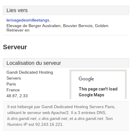
Lies vers
lerivagedesmilleetangs..
Elevage de Berger Australien, Bouvier Bernois, Golden
Retriever en
Serveur
Localisation du serveur
Gandi Dedicated Hosting
Servers
Paris
This page can't load
France
Google Maps
48.87, 2.33
correctly.
Il est hébergé par Gandi Dedicated Hosting Servers Paris,
utilisant le serveur web Apache/2. Il a 3 entrées DNS,
Do you
OK
b.dns.gandi.net
,
c.dns.gandi.net
, et
a.dns.gandi.net
own this
. Son
website?
Numéro IP est 92.243.16.221.