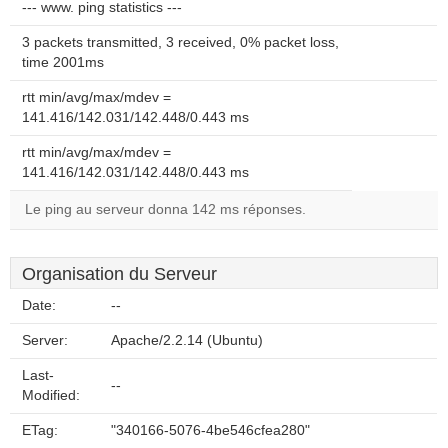
--- www. ping statistics ---
3 packets transmitted, 3 received, 0% packet loss,
time 2001ms
rtt min/avg/max/mdev =
141.416/142.031/142.448/0.443 ms
rtt min/avg/max/mdev =
141.416/142.031/142.448/0.443 ms
Le ping au serveur donna 142 ms réponses.
Organisation du Serveur
Date:
--
Server:
Apache/2.2.14 (Ubuntu)
Last-
--
Modified:
ETag:
"340166-5076-4be546cfea280"