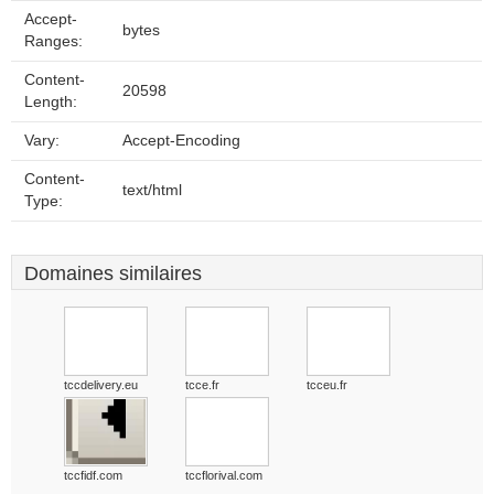
Accept-
bytes
Ranges:
Content-
20598
Length:
Vary:
Accept-Encoding
Content-
text/html
Type:
Domaines similaires
tccdelivery.eu
tcce.fr
tcceu.fr
tccfidf.com
tccflorival.com