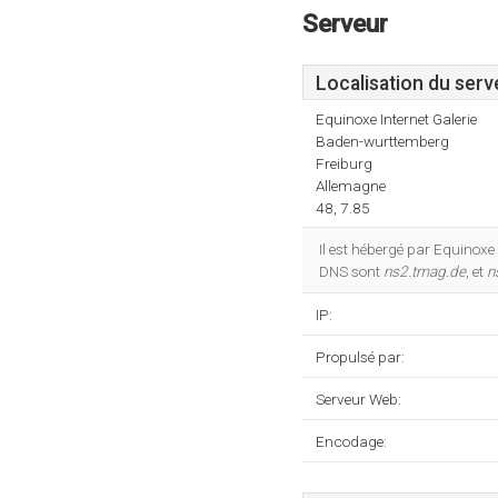
Serveur
Localisation du serv
Equinoxe Internet Galerie
Baden-wurttemberg
Freiburg
Allemagne
48, 7.85
Il est hébergé par Equinoxe
DNS sont
ns2.tmag.de
, et
n
IP:
Propulsé par:
Serveur Web:
Encodage: