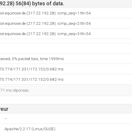
2.28) 56(84) bytes of data.
oir.equinoxe.de (217.22.192.28): icmp_seq=1 ttl=54
oir.equinoxe.de (217.22.192.28): icmp_seq=2 ttl=54
oir.equinoxe.de (217.22.192.28): icmp_seq=3 ttl=54
eceived, 0% packet loss, time 1999ms
170.774/171.331/172.152/0.682 ms
170.774/171.331/172.152/0.682 ms
171 ms réponses.
veur
--
Apache/2.2.17 (Linux/SUSE)