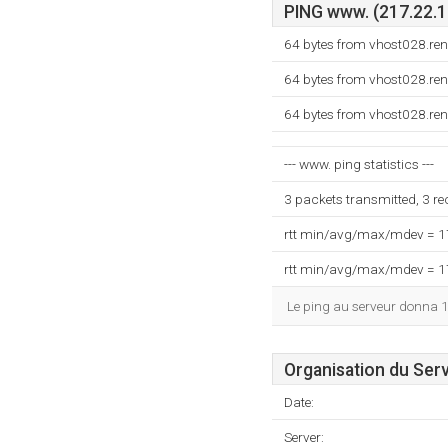
PING www. (217.22.19
64 bytes from vhost028.ren
64 bytes from vhost028.ren
64 bytes from vhost028.ren
--- www. ping statistics ---
3 packets transmitted, 3 r
rtt min/avg/max/mdev = 
rtt min/avg/max/mdev = 
Le ping au serveur donna 
Organisation du Ser
Date:
Server: