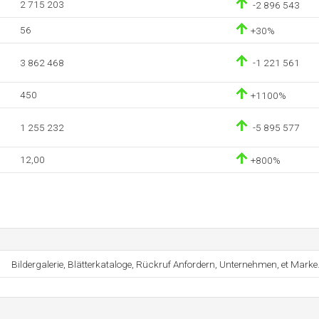
2 715 203
-2 896 543
56
+30%
3 862 468
-1 221 561
450
+1100%
1 255 232
-5 895 577
12,00
+800%
Bildergalerie, Blätterkataloge, Rückruf Anfordern, Unternehmen, et Marke