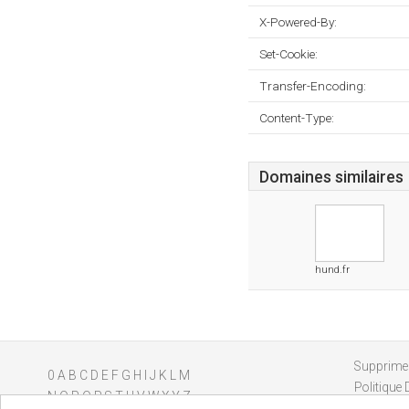
X-Powered-By:
Set-Cookie:
Transfer-Encoding:
Content-Type:
Domaines similaires
hund.fr
Supprimer
0
A
B
C
D
E
F
G
H
I
J
K
L
M
Politique 
N
O
P
Q
R
S
T
U
V
W
X
Y
Z