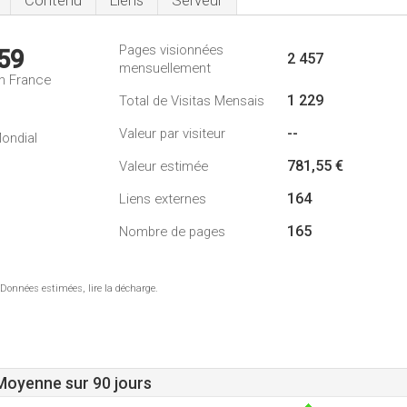
Contenu
Liens
Serveur
Pages visionnées
59
2 457
mensuellement
n France
1 229
Total de Visitas Mensais
--
Valeur par visiteur
ondial
781,55 €
Valeur estimée
164
Liens externes
165
Nombre de pages
 Données estimées, lire la décharge.
 Moyenne sur 90 jours