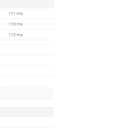
171 ms
170 ms
172 ms