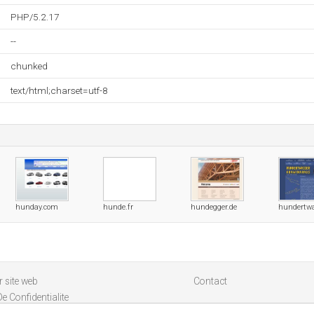
PHP/5.2.17
--
chunked
text/html;charset=utf-8
hunday.com
hunde.fr
hundegger.de
hundertwa
 site web
Contact
De Confidentialite