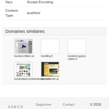
Vary:
Accept-Encoding
Content-
text/html
Type:
Domaines similaires
hundeschlitten.at
hundling.fr
hundred-gypsy-
violins.fr
hundredpercentwholesale.com
hundsbichler.at
Supprimer
Contact
© 2026
0
A
B
C
D