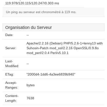
119.978/120.115/120.247/0.303 ms
Un ping au serveur est chronométré à 119 ms.
Organisation du Serveur
Date:
--
Apache/2.2.16 (Debian) PHP/5.2.6-1+lenny13 with
Server:
Suhosin-Patch mod_ssl/2.2.16 OpenSSL/0.9.8o
mod_perl/2.0.4 Perl/v5.10.1
Last-
--
Modified:
ETag:
"2000d4-1dd6-4a3ee6839b940"
Accept-
bytes
Ranges:
Content-
7638
Length: