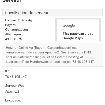
Serveur
Localisation du serveur
Hetzner Online Ag
Bayern
Gunzenhausen
This page can't load
Allemagne
Google Maps
49.1, 10.75
correctly.
Hetzner Online Ag (Bayern, Gunzenhausen) est
l'emplacement du serveur Apache/2. Ses 2 serveurs DNS
Do you
OK
sont
ns2.internethosting.at
, et
ns1.internethosting.at
own this
.
website?
L'adresse IP de Hundertwasserhaus.info est 78.46.105.147.
IP:
78.46.105.147
Serveur Web:
Apache/2
Encodage: