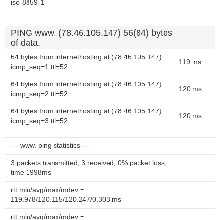
iso-8859-1
PING www. (78.46.105.147) 56(84) bytes
of data.
64 bytes from internethosting.at (78.46.105.147):
119 ms
icmp_seq=1 ttl=52
64 bytes from internethosting.at (78.46.105.147):
120 ms
icmp_seq=2 ttl=52
64 bytes from internethosting.at (78.46.105.147):
120 ms
icmp_seq=3 ttl=52
--- www. ping statistics ---
3 packets transmitted, 3 received, 0% packet loss,
time 1998ms
rtt min/avg/max/mdev =
119.978/120.115/120.247/0.303 ms
rtt min/avg/max/mdev =