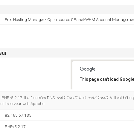
Free Hosting Manager - Open source CPanel/WHM Account Manageme
eur
This page can't load Google
Do you own this website?
 PHP/5.2.17. Il a 2 entrées DNS,
ns61.1and1.fr
, et
ns62.1and1.fr
. Il est hébe
nt le serveur web Apache.
82.165.57.135
PHP/5.2.17