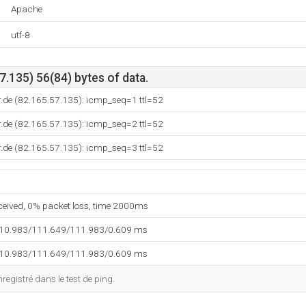
Apache
utf-8
.135) 56(84) bytes of data.
.de (82.165.57.135): icmp_seq=1 ttl=52
.de (82.165.57.135): icmp_seq=2 ttl=52
.de (82.165.57.135): icmp_seq=3 ttl=52
eceived, 0% packet loss, time 2000ms
110.983/111.649/111.983/0.609 ms
110.983/111.649/111.983/0.609 ms
egistré dans le test de ping.