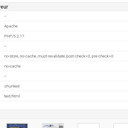
veur
--
Apache
PHP/5.2.17
--
no-store, no-cache, must-revalidate, post-check=0, pre-check=0
no-cache
--
chunked
text/html