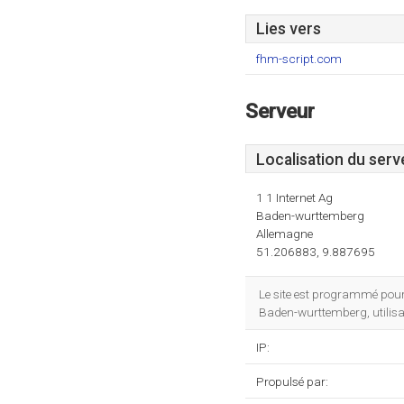
Lies vers
fhm-script.com
Serveur
Localisation du serv
1 1 Internet Ag
Baden-wurttemberg
Allemagne
51.206883, 9.887695
Le site est programmé pour
Baden-wurttemberg, utilisa
IP:
Propulsé par: