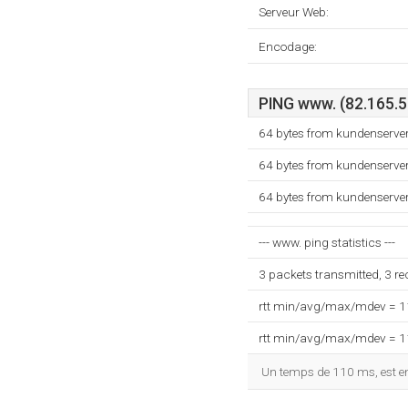
Serveur Web:
Encodage:
PING www. (82.165.57
64 bytes from kundenserver
64 bytes from kundenserver
64 bytes from kundenserver
--- www. ping statistics ---
3 packets transmitted, 3 r
rtt min/avg/max/mdev = 
rtt min/avg/max/mdev = 
Un temps de 110 ms, est enr