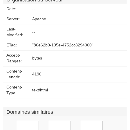
Date:
--
Server:
Apache
Last-
--
Modified:
ETag:
"86e62b0-105e-4752cc8294000"
Accept-
bytes
Ranges:
Content-
4190
Length:
Content-
text/html
Type:
Domaines similaires