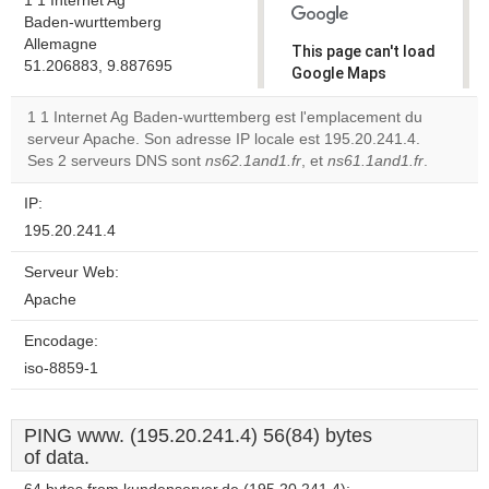
1 1 Internet Ag
Baden-wurttemberg
Allemagne
This page can't load
51.206883, 9.887695
Google Maps
correctly.
1 1 Internet Ag Baden-wurttemberg est l'emplacement du
serveur Apache. Son adresse IP locale est 195.20.241.4.
Do you
OK
Ses 2 serveurs DNS sont
ns62.1and1.fr
, et
own this
ns61.1and1.fr
.
website?
IP:
195.20.241.4
Serveur Web:
Apache
Encodage:
iso-8859-1
PING www. (195.20.241.4) 56(84) bytes
of data.