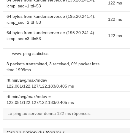
64 bytes from kundenserver.de (195.20.241.4):
122 ms
icmp_seq=1 ttl=53
64 bytes from kundenserver.de (195.20.241.4):
122 ms
icmp_seq=2 ttl=53
64 bytes from kundenserver.de (195.20.241.4):
122 ms
icmp_seq=3 ttl=53
--- www. ping statistics ---
3 packets transmitted, 3 received, 0% packet loss,
time 1999ms
rtt min/avg/max/mdev =
122.081/122.127/122.183/0.405 ms
rtt min/avg/max/mdev =
122.081/122.127/122.183/0.405 ms
Le ping au serveur donna 122 ms réponses.
Organisation du Serveur