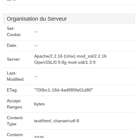
Organisation du Serveur
Set-
--
Cookie:
Date:
--
Apache/2.2.16 (Unix) mod_ssl/2.2.16
Server:
OpenSSL/0.9.8g mod-xslt/1.3.9
Last-
--
Modified:
ETag:
"700bc1-18d-4ad985fe01d80"
Accept-
bytes
Ranges:
Content-
text/html; charset=utf-8
Type:
Content-
3375