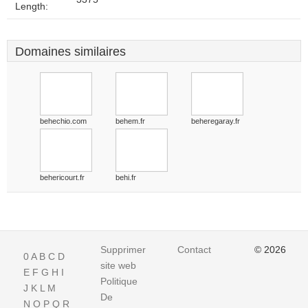
Length:
Domaines similaires
behechio.com
behem.fr
beheregaray.fr
behericourt.fr
behi.fr
Supprimer
Contact
© 2026
0
A
B
C
D
site web
E
F
G
H
I
Politique
J
K
L
M
De
N
O
P
Q
R