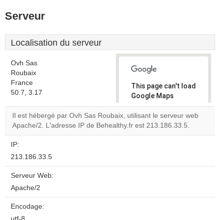
Serveur
Localisation du serveur
Ovh Sas
Roubaix
France
This page can't load
50.7, 3.17
Google Maps
correctly.
Il est hébergé par Ovh Sas Roubaix, utilisant le serveur web
Apache/2. L'adresse IP de Behealthy.fr est 213.186.33.5.
Do you
OK
own this
website?
IP:
213.186.33.5
Serveur Web:
Apache/2
Encodage:
utf-8