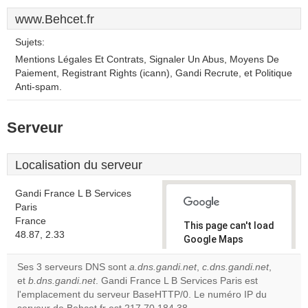
www.Behcet.fr
Sujets:
Mentions Légales Et Contrats, Signaler Un Abus, Moyens De
Paiement, Registrant Rights (icann), Gandi Recrute, et Politique
Anti-spam.
Serveur
Localisation du serveur
Gandi France L B Services
Paris
France
This page can't load
48.87, 2.33
Google Maps
correctly.
Ses 3 serveurs DNS sont
a.dns.gandi.net
,
c.dns.gandi.net
,
et
b.dns.gandi.net
. Gandi France L B Services Paris est
Do you
OK
l'emplacement du serveur BaseHTTP/0. Le numéro IP du
own this
website?