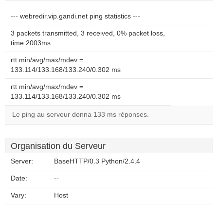
--- webredir.vip.gandi.net ping statistics ---
3 packets transmitted, 3 received, 0% packet loss,
time 2003ms
rtt min/avg/max/mdev =
133.114/133.168/133.240/0.302 ms
rtt min/avg/max/mdev =
133.114/133.168/133.240/0.302 ms
Le ping au serveur donna 133 ms réponses.
Organisation du Serveur
Server:
BaseHTTP/0.3 Python/2.4.4
Date:
--
Vary:
Host