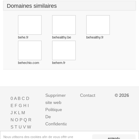
Domaines similaires
behe.fr
behealthy.be
behealthy.fr
behechio.com
behem.fr
Supprimer
Contact
© 2026
0
A
B
C
D
site web
E
F
G
H
I
Politique
J
K
L
M
De
N
O
P
Q
R
Confidentialite
S
T
U
V
W
X
Y
Z
Nous utilisons des cookies afin de vous offrir une
entendu