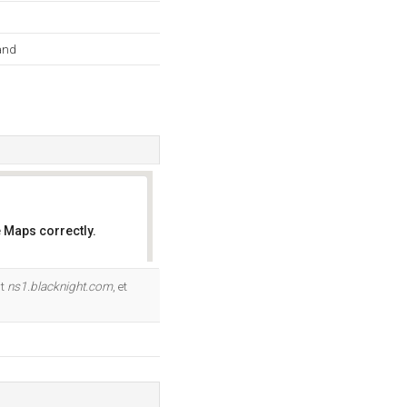
and
 Maps correctly.
OK
nt
ns1.blacknight.com
, et