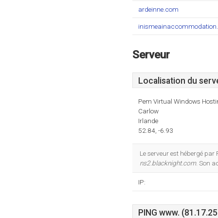
ardeinne.com
inismeainaccommodation.
Serveur
Localisation du serv
Pem Virtual Windows Hostin
Carlow
Irlande
52.84, -6.93
Le serveur est hébergé par
ns2.blacknight.com
. Son a
IP:
PING www. (81.17.250