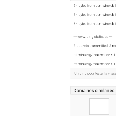
64 bytes from pemwinweb12
64 bytes from pemwinweb12
64 bytes from pemwinweb12
--- www. ping statistics ---
3 packets transmitted, 3 r
rtt min/avg/max/mdev = 
rtt min/avg/max/mdev = 
Un ping pour tester la vit
Domaines similaires