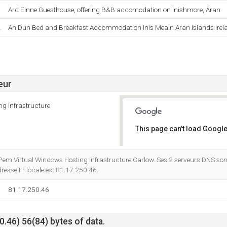
Ard Einne Guesthouse, offering B&B accomodation on Inishmore, Aran
.
An Dun Bed and Breakfast Accommodation Inis Meain Aran Islands Irel
eur
g Infrastructure
This page can't load Google
Do you own this website?
 Pem Virtual Windows Hosting Infrastructure Carlow. Ses 2 serveurs DNS so
dresse IP locale est 81.17.250.46.
81.17.250.46
.46) 56(84) bytes of data.