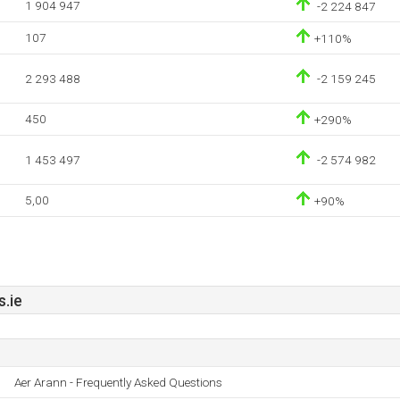
1 904 947
-2 224 847
107
+110%
2 293 488
-2 159 245
450
+290%
1 453 497
-2 574 982
5,00
+90%
.ie
Aer Arann - Frequently Asked Questions