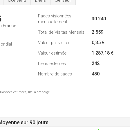
Contenu
Liens
Serveur
Pages visionnées
5
30 240
mensuellement
n France
2 559
Total de Visitas Mensais
0,35 €
Valeur par visiteur
ondial
1 287,18 €
Valeur estimée
242
Liens externes
480
Nombre de pages
 Données estimées, lire la décharge.
 Moyenne sur 90 jours