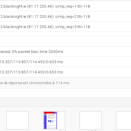
.blacknight.ie (81.17.250.46): icmp_req=1 ttl=118
.blacknight.ie (81.17.250.46): icmp_req=2 ttl=118
.blacknight.ie (81.17.250.46): icmp_req=3 ttl=118
eceived, 0% packet loss, time 2000ms
113.207/113.857/114.492/0.653 ms
113.207/113.857/114.492/0.653 ms
esse de réponse est chronométré à 114 ms.