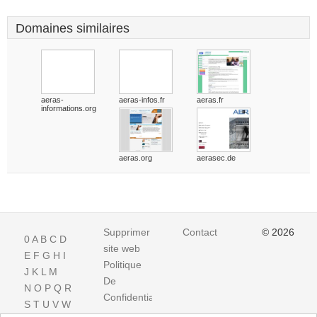
Domaines similaires
aeras-
aeras-infos.fr
aeras.fr
informations.org
aeras.org
aerasec.de
Supprimer
Contact
© 2026
0
A
B
C
D
site web
E
F
G
H
I
Politique
J
K
L
M
De
N
O
P
Q
R
Confidentialite
S
T
U
V
W