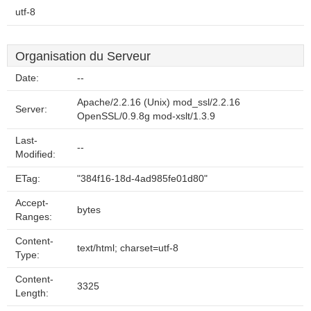
utf-8
Organisation du Serveur
Date:
--
Apache/2.2.16 (Unix) mod_ssl/2.2.16
Server:
OpenSSL/0.9.8g mod-xslt/1.3.9
Last-
--
Modified:
ETag:
"384f16-18d-4ad985fe01d80"
Accept-
bytes
Ranges:
Content-
text/html; charset=utf-8
Type:
Content-
3325
Length: