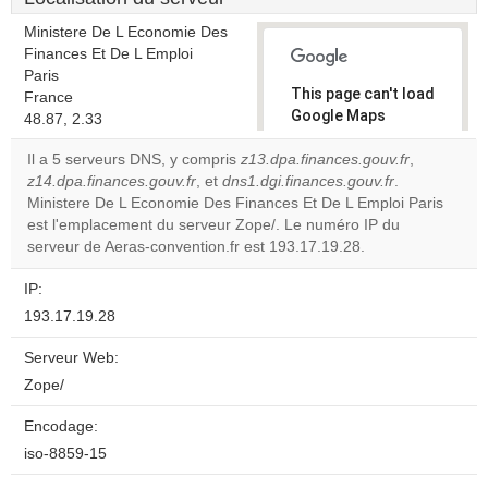
Ministere De L Economie Des
Finances Et De L Emploi
Paris
This page can't load
France
Google Maps
48.87, 2.33
correctly.
Il a 5 serveurs DNS, y compris
z13.dpa.finances.gouv.fr
,
z14.dpa.finances.gouv.fr
, et
dns1.dgi.finances.gouv.fr
.
Do you
OK
Ministere De L Economie Des Finances Et De L Emploi Paris
own this
website?
est l'emplacement du serveur Zope/. Le numéro IP du
serveur de Aeras-convention.fr est 193.17.19.28.
IP:
193.17.19.28
Serveur Web:
Zope/
Encodage:
iso-8859-15