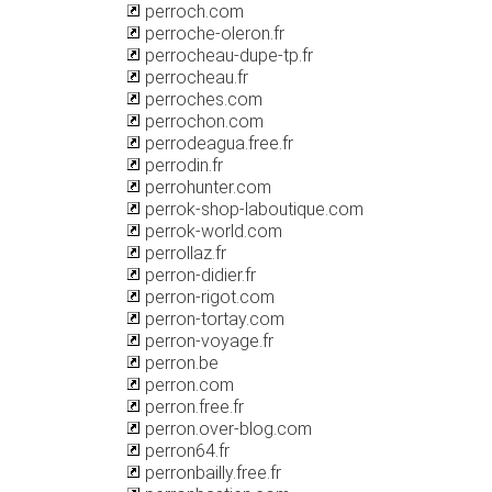
perroch.com
perroche-oleron.fr
perrocheau-dupe-tp.fr
perrocheau.fr
perroches.com
perrochon.com
perrodeagua.free.fr
perrodin.fr
perrohunter.com
perrok-shop-laboutique.com
perrok-world.com
perrollaz.fr
perron-didier.fr
perron-rigot.com
perron-tortay.com
perron-voyage.fr
perron.be
perron.com
perron.free.fr
perron.over-blog.com
perron64.fr
perronbailly.free.fr