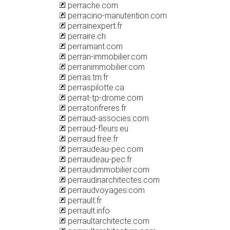
perrache.com
perracino-manutention.com
perrainexpert.fr
perraire.ch
perramant.com
perran-immobilier.com
perranimmobilier.com
perras.tm.fr
perraspilotte.ca
perrat-tp-drome.com
perratonfreres.fr
perraud-associes.com
perraud-fleurs.eu
perraud.free.fr
perraudeau-pec.com
perraudeau-pec.fr
perraudimmobilier.com
perraudinarchitectes.com
perraudvoyages.com
perrault.fr
perrault.info
perraultarchitecte.com