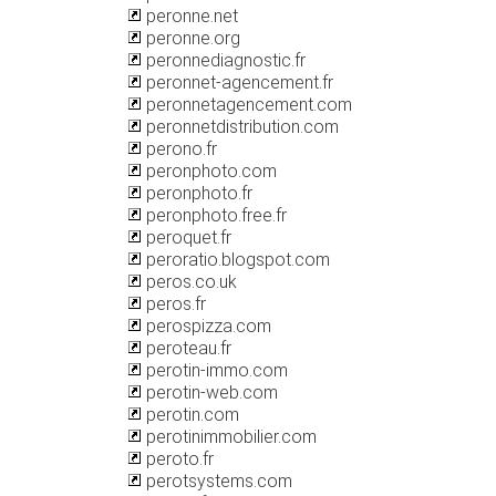
peronne.net
peronne.org
peronnediagnostic.fr
peronnet-agencement.fr
peronnetagencement.com
peronnetdistribution.com
perono.fr
peronphoto.com
peronphoto.fr
peronphoto.free.fr
peroquet.fr
peroratio.blogspot.com
peros.co.uk
peros.fr
perospizza.com
peroteau.fr
perotin-immo.com
perotin-web.com
perotin.com
perotinimmobilier.com
peroto.fr
perotsystems.com