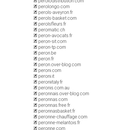
perolodistribution.com
perolongo.com
perols-aveyron.fr
perols-basket.com
perolsfleurs.fr
peromatic.ch
peron-avocats.fr
peron-sit.com
peron-tp.com
peron.be
peron.fr
peron.over-blog.com
peroni.com
peroni.it
peroniitaly.fr
peronis.com.au
peronnais.over-blog.com
peronnas.com
peronnas.free.fr
peronnasbasket.fr
peronne-chauffage.com
peronne-melantois.fr
peronne.com