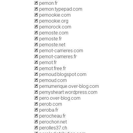
pernon.fr
pernon.typepad.com
pernookie.com
pernookie.org
pernorock.com
pernoste.com
pernoste.fr
pernoste.net
pernot-carrieres.com
pernot-carrieres.fr
pernot.fr
pernot.free.fr
pernoud.blogspot.com
pernoud.com
pernumerique.over-blog.com
pernysheart.wordpress.com
pero.over-blog.com
perob.com
peroba.fr
perocheau.fr
perochon.net
perolles37.ch