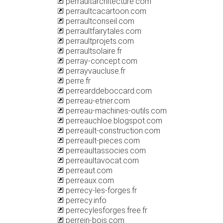
perraultarchitecture.com
perraultcacartoon.com
perraultconseil.com
perraultfairytales.com
perraultprojets.com
perraultsolaire.fr
perray-concept.com
perrayvaucluse.fr
perre.fr
perrearddeboccard.com
perreau-etrier.com
perreau-machines-outils.com
perreauchloe.blogspot.com
perreault-construction.com
perreault-pieces.com
perreaultassocies.com
perreaultavocat.com
perreaut.com
perreaux.com
perrecy-les-forges.fr
perrecy.info
perrecylesforges.free.fr
perrein-bois.com