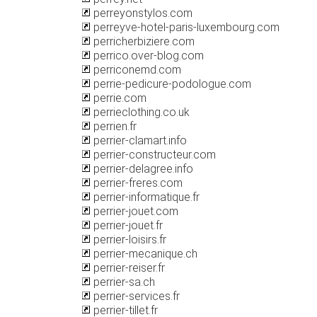
perreyonstylos.com
perreyve-hotel-paris-luxembourg.com
perricherbiziere.com
perrico.over-blog.com
perriconemd.com
perrie-pedicure-podologue.com
perrie.com
perrieclothing.co.uk
perrien.fr
perrier-clamart.info
perrier-constructeur.com
perrier-delagree.info
perrier-freres.com
perrier-informatique.fr
perrier-jouet.com
perrier-jouet.fr
perrier-loisirs.fr
perrier-mecanique.ch
perrier-reiser.fr
perrier-sa.ch
perrier-services.fr
perrier-tillet.fr