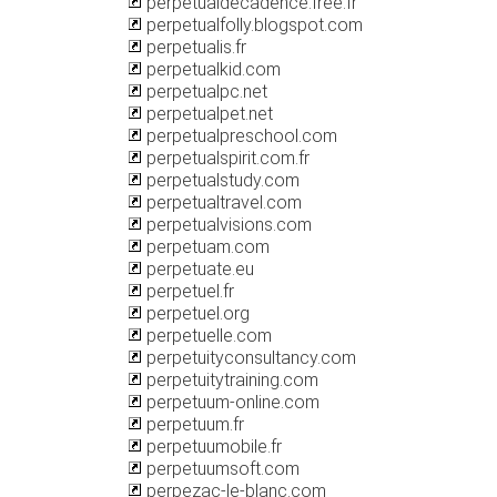
perpetualdecadence.free.fr
perpetualfolly.blogspot.com
perpetualis.fr
perpetualkid.com
perpetualpc.net
perpetualpet.net
perpetualpreschool.com
perpetualspirit.com.fr
perpetualstudy.com
perpetualtravel.com
perpetualvisions.com
perpetuam.com
perpetuate.eu
perpetuel.fr
perpetuel.org
perpetuelle.com
perpetuityconsultancy.com
perpetuitytraining.com
perpetuum-online.com
perpetuum.fr
perpetuumobile.fr
perpetuumsoft.com
perpezac-le-blanc.com