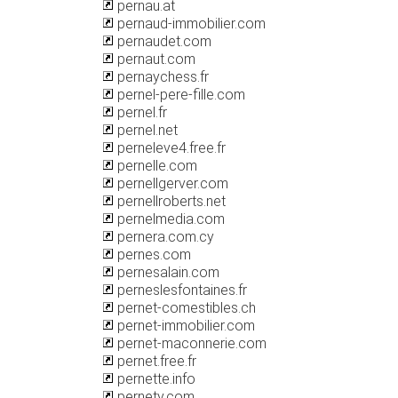
pernau.at
pernaud-immobilier.com
pernaudet.com
pernaut.com
pernaychess.fr
pernel-pere-fille.com
pernel.fr
pernel.net
perneleve4.free.fr
pernelle.com
pernellgerver.com
pernellroberts.net
pernelmedia.com
pernera.com.cy
pernes.com
pernesalain.com
perneslesfontaines.fr
pernet-comestibles.ch
pernet-immobilier.com
pernet-maconnerie.com
pernet.free.fr
pernette.info
pernety.com