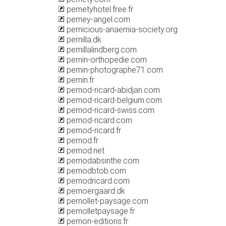
pernetyhotel.free.fr
perney-angel.com
pernicious-anaemia-society.org
pernilla.dk
pernillalindberg.com
pernin-orthopedie.com
pernin-photographe71.com
pernin.fr
pernod-ricard-abidjan.com
pernod-ricard-belgium.com
pernod-ricard-swiss.com
pernod-ricard.com
pernod-ricard.fr
pernod.fr
pernod.net
pernodabsinthe.com
pernodbtob.com
pernodricard.com
pernoergaard.dk
pernollet-paysage.com
pernolletpaysage.fr
pernon-editions.fr