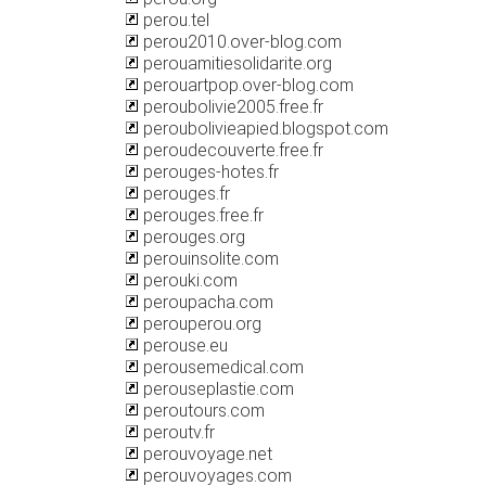
perou.tel
perou2010.over-blog.com
perouamitiesolidarite.org
perouartpop.over-blog.com
peroubolivie2005.free.fr
peroubolivieapied.blogspot.com
peroudecouverte.free.fr
perouges-hotes.fr
perouges.fr
perouges.free.fr
perouges.org
perouinsolite.com
perouki.com
peroupacha.com
perouperou.org
perouse.eu
perousemedical.com
perouseplastie.com
peroutours.com
peroutv.fr
perouvoyage.net
perouvoyages.com