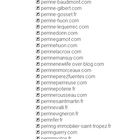
perrine-baudimont.com
perrine-gilbert.com
perrine-gosset.fr
perrine-huon.com
perrine-lequerrec.com
perrinedorin.com
perrinegamot.com
perrinehuon.com
perrinelacroix.com
perrinemansuy.com
perrinenewlife.over-blog.com
perrinenmorceaux.com
perrineperezfuentes.com
perrinepierreuse.com
perrinepoterie.fr
perrinerousseau.com
perrinesaintmartin.fr
perrinevalli.fr
perrinevigneron.fr
perrinfer.fr
perring-immobilier-saint-tropez.fr
perringuerry.com
perrinmotos.fr