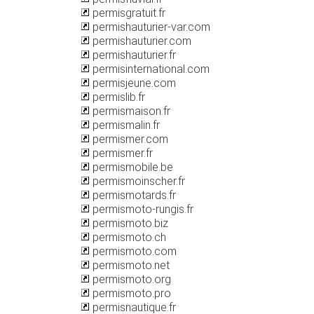
permisgratuit.fr
permishauturier-var.com
permishauturier.com
permishauturier.fr
permisinternational.com
permisjeune.com
permislib.fr
permismaison.fr
permismalin.fr
permismer.com
permismer.fr
permismobile.be
permismoinscher.fr
permismotards.fr
permismoto-rungis.fr
permismoto.biz
permismoto.ch
permismoto.com
permismoto.net
permismoto.org
permismoto.pro
permisnautique.fr