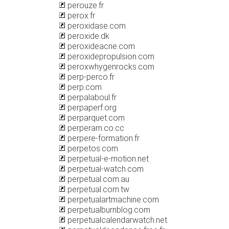
perouze.fr
perox.fr
peroxidase.com
peroxide.dk
peroxideacne.com
peroxidepropulsion.com
peroxwhygenrocks.com
perp-perco.fr
perp.com
perpalaboul.fr
perpaperf.org
perparquet.com
perperam.co.cc
perpere-formation.fr
perpetos.com
perpetual-e-motion.net
perpetual-watch.com
perpetual.com.au
perpetual.com.tw
perpetualartmachine.com
perpetualburnblog.com
perpetualcalendarwatch.net