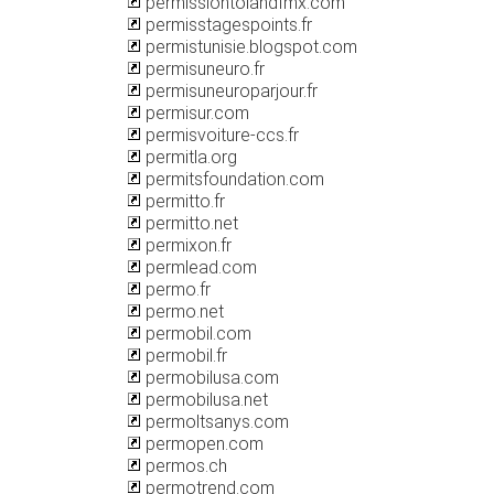
permissiontolandfmx.com
permisstagespoints.fr
permistunisie.blogspot.com
permisuneuro.fr
permisuneuroparjour.fr
permisur.com
permisvoiture-ccs.fr
permitla.org
permitsfoundation.com
permitto.fr
permitto.net
permixon.fr
permlead.com
permo.fr
permo.net
permobil.com
permobil.fr
permobilusa.com
permobilusa.net
permoltsanys.com
permopen.com
permos.ch
permotrend.com