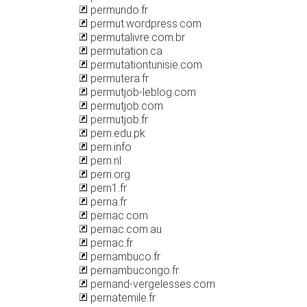
permundo.fr
permut.wordpress.com
permutalivre.com.br
permutation.ca
permutationtunisie.com
permutera.fr
permutjob-leblog.com
permutjob.com
permutjob.fr
pern.edu.pk
pern.info
pern.nl
pern.org
pern1.fr
perna.fr
pernac.com
pernac.com.au
pernac.fr
pernambuco.fr
pernambucongo.fr
pernand-vergelesses.com
pernatemile.fr