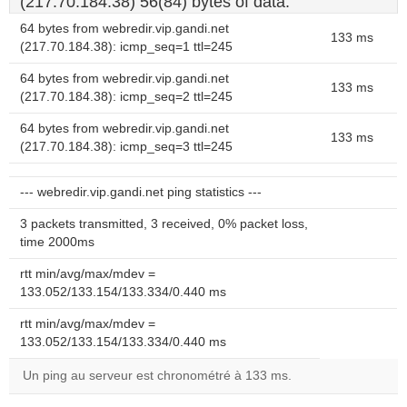
(217.70.184.38) 56(84) bytes of data.
64 bytes from webredir.vip.gandi.net
133 ms
(217.70.184.38): icmp_seq=1 ttl=245
64 bytes from webredir.vip.gandi.net
133 ms
(217.70.184.38): icmp_seq=2 ttl=245
64 bytes from webredir.vip.gandi.net
133 ms
(217.70.184.38): icmp_seq=3 ttl=245
--- webredir.vip.gandi.net ping statistics ---
3 packets transmitted, 3 received, 0% packet loss,
time 2000ms
rtt min/avg/max/mdev =
133.052/133.154/133.334/0.440 ms
rtt min/avg/max/mdev =
133.052/133.154/133.334/0.440 ms
Un ping au serveur est chronométré à 133 ms.