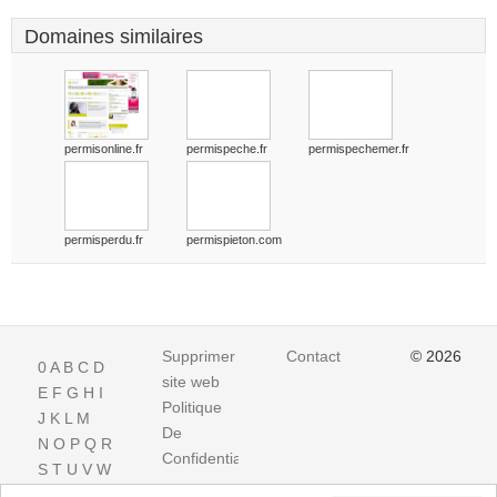
Domaines similaires
permisonline.fr
permispeche.fr
permispechemer.fr
permisperdu.fr
permispieton.com
Supprimer
Contact
© 2026
0
A
B
C
D
site web
E
F
G
H
I
Politique
J
K
L
M
De
N
O
P
Q
R
Confidentialite
S
T
U
V
W
X
Y
Z