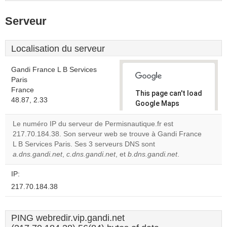
Serveur
Localisation du serveur
Gandi France L B Services
Paris
France
This page can't load
48.87, 2.33
Google Maps
correctly.
Le numéro IP du serveur de Permisnautique.fr est
217.70.184.38. Son serveur web se trouve à Gandi France
Do you
OK
L B Services Paris. Ses 3 serveurs DNS sont
own this
website?
a.dns.gandi.net
,
c.dns.gandi.net
, et
b.dns.gandi.net
.
IP:
217.70.184.38
PING webredir.vip.gandi.net