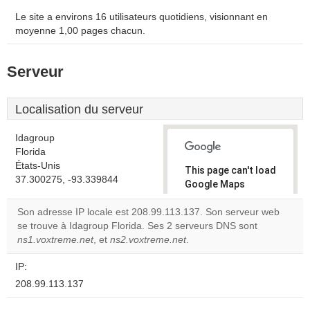
Le site a environs 16 utilisateurs quotidiens, visionnant en
moyenne 1,00 pages chacun.
Serveur
Localisation du serveur
Idagroup
Florida
États-Unis
This page can't load
37.300275, -93.339844
Google Maps
correctly.
Son adresse IP locale est 208.99.113.137. Son serveur web
se trouve à Idagroup Florida. Ses 2 serveurs DNS sont
Do you
OK
ns1.voxtreme.net
, et
ns2.voxtreme.net
.
own this
website?
IP:
208.99.113.137