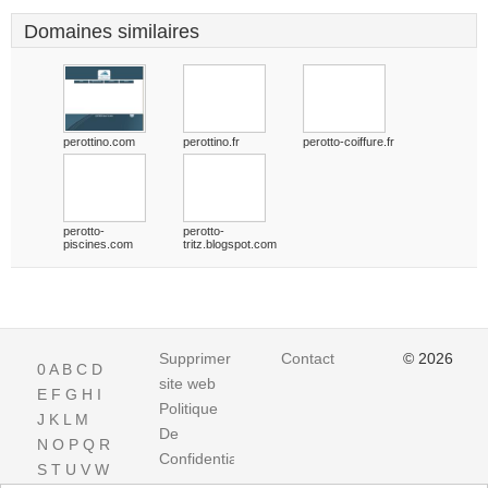
Domaines similaires
perottino.com
perottino.fr
perotto-coiffure.fr
perotto-
perotto-
piscines.com
tritz.blogspot.com
Supprimer
Contact
© 2026
0
A
B
C
D
site web
E
F
G
H
I
Politique
J
K
L
M
De
N
O
P
Q
R
Confidentialite
S
T
U
V
W