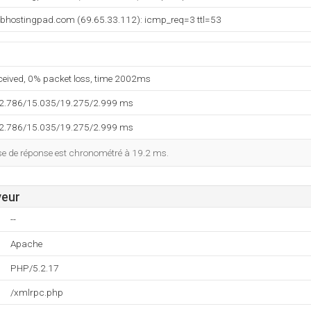
ebhostingpad.com (69.65.33.112): icmp_req=3 ttl=53
eceived, 0% packet loss, time 2002ms
12.786/15.035/19.275/2.999 ms
12.786/15.035/19.275/2.999 ms
sse de réponse est chronométré à 19.2 ms.
veur
--
Apache
PHP/5.2.17
/xmlrpc.php