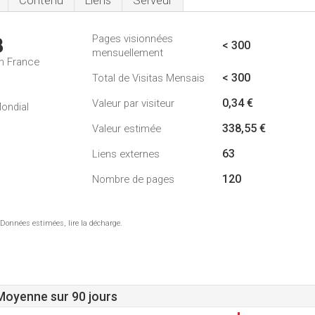
Contenu
Liens
Serveur
Pages visionnées
3
< 300
mensuellement
n France
< 300
Total de Visitas Mensais
1
0,34 €
Valeur par visiteur
ondial
338,55 €
Valeur estimée
63
Liens externes
120
Nombre de pages
 Données estimées, lire la décharge.
 Moyenne sur 90 jours