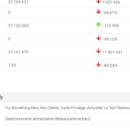
27 105 631
1 051 956
0
-66,67%
27 102 009
-110 995
0
-94,12%
27 107 475
11 401 041
1,00
-80,04%
fr
Try Something New, Nos Clients, Carte Privilége, Actualité, Le "zen" Resta
'Gastronomie et alimentation/Restaurants et bars'