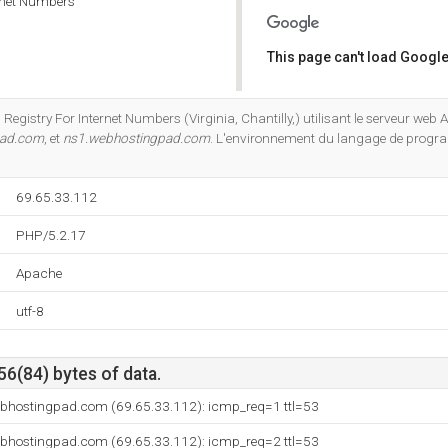
rnet Numbers
This page can't load Google
Do you own this website?
 Registry For Internet Numbers (Virginia, Chantilly,) utilisant le serveur web
pad.com
, et
ns1.webhostingpad.com
. L'environnement du langage de progr
69.65.33.112
PHP/5.2.17
Apache
utf-8
56(84) bytes of data.
ebhostingpad.com (69.65.33.112): icmp_req=1 ttl=53
ebhostingpad.com (69.65.33.112): icmp_req=2 ttl=53