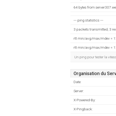
64 bytes from server307.w
--- ping statistics ---
3 packets transmitted, 3 r
rtt min/avg/max/mdev = 
rtt min/avg/max/mdev = 
Un ping pour tester la vite
Organisation du Ser
Date:
Server:
X-Powered-By:
X-Pingback: