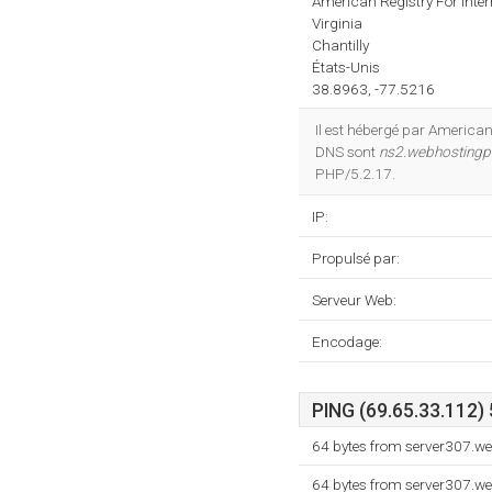
American Registry For Inte
Virginia
Chantilly
États-Unis
38.8963, -77.5216
Il est hébergé par American
DNS sont
ns2.webhosting
PHP/5.2.17.
IP:
Propulsé par:
Serveur Web:
Encodage:
PING (69.65.33.112) 
64 bytes from server307.w
64 bytes from server307.w