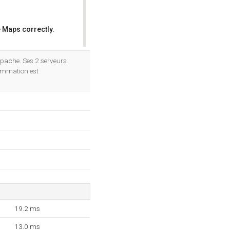
 Maps correctly.
OK
 Apache. Ses 2 serveurs
ammation est
19.2 ms
13.0 ms