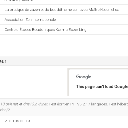
La pratique de zazen et du bouddhisme zen avec Maître Kosen et sa
Association Zen Internationale
Centre d'Études Bouddhiques Karma Euzer Ling
eur
This page can't load Google
Do you own this website?
13.ovh.net
, et
dns13.ovh.net
. Il est écrit en PHP/5.2.17 langages. Il est héb
ache/2.
213.186.33.19