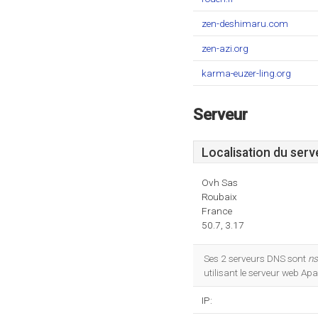
zen-deshimaru.com
zen-azi.org
karma-euzer-ling.org
Serveur
Localisation du serv
Ovh Sas
Roubaix
France
50.7, 3.17
Ses 2 serveurs DNS sont
ns
utilisant le serveur web Ap
IP: