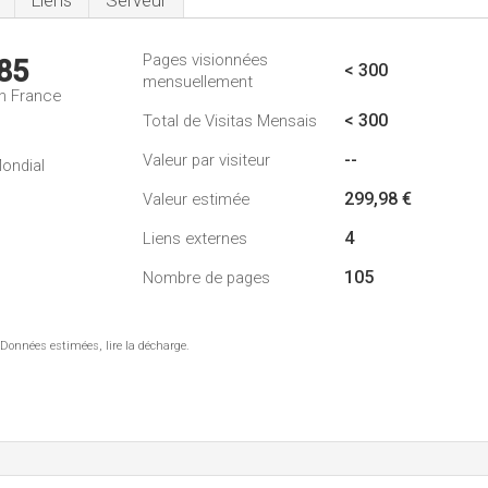
Liens
Serveur
Pages visionnées
85
< 300
mensuellement
n France
< 300
Total de Visitas Mensais
--
Valeur par visiteur
ondial
299,98 €
Valeur estimée
4
Liens externes
105
Nombre de pages
 Données estimées, lire la décharge.