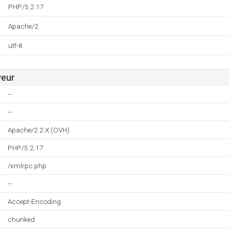
PHP/5.2.17
Apache/2
utf-8
veur
--
--
Apache/2.2.X (OVH)
PHP/5.2.17
/xmlrpc.php
--
Accept-Encoding
chunked