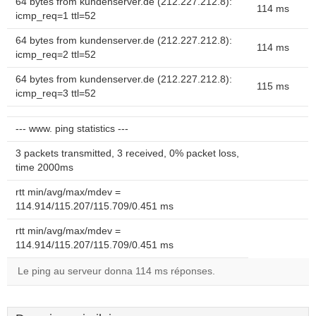
64 bytes from kundenserver.de (212.227.212.8):
114 ms
icmp_req=1 ttl=52
64 bytes from kundenserver.de (212.227.212.8):
114 ms
icmp_req=2 ttl=52
64 bytes from kundenserver.de (212.227.212.8):
115 ms
icmp_req=3 ttl=52
--- www. ping statistics ---
3 packets transmitted, 3 received, 0% packet loss,
time 2000ms
rtt min/avg/max/mdev =
114.914/115.207/115.709/0.451 ms
rtt min/avg/max/mdev =
114.914/115.207/115.709/0.451 ms
Le ping au serveur donna 114 ms réponses.