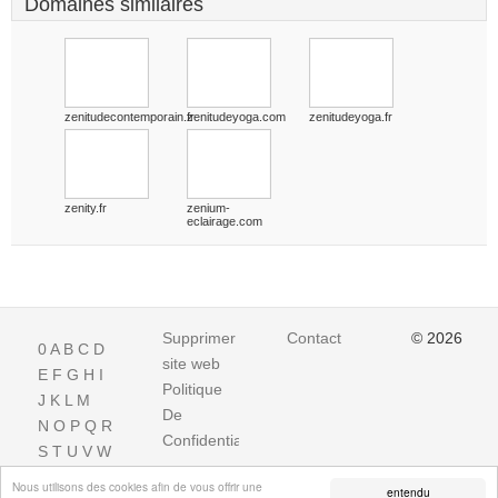
Domaines similaires
zenitudecontemporain.fr
zenitudeyoga.com
zenitudeyoga.fr
zenity.fr
zenium-
eclairage.com
Supprimer
Contact
© 2026
0
A
B
C
D
site web
E
F
G
H
I
Politique
J
K
L
M
De
N
O
P
Q
R
Confidentialite
S
T
U
V
W
X
Y
Z
Nous utilisons des cookies afin de vous offrir une
entendu