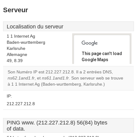
Serveur
Localisation du serveur
1 1 Internet Ag
Baden-wurttemberg
Karlsruhe
This page can't load
Allemagne
Google Maps
49, 8.39
correctly.
Son Numéro IP est 212.227.212.8. Il a 2 entrées DNS,
ns62.1and1.fr
, et
ns61.1and1.fr
. Son serveur web se trouve
Do you
OK
à 1 1 Internet Ag (Baden-wurttemberg, Karlsruhe.)
own this
website?
IP:
212.227.212.8
PING www. (212.227.212.8) 56(84) bytes
of data.