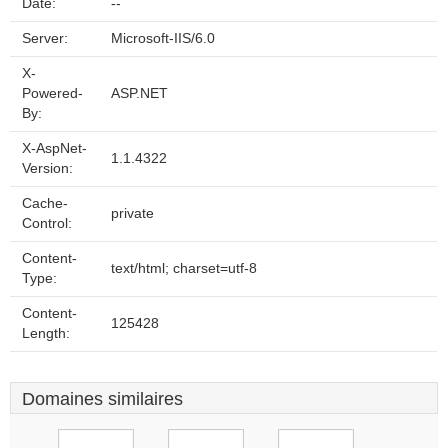
Date:
--
Server:
Microsoft-IIS/6.0
X-
Powered-
ASP.NET
By:
X-AspNet-
1.1.4322
Version:
Cache-
private
Control:
Content-
text/html; charset=utf-8
Type:
Content-
125428
Length:
Domaines similaires