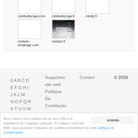
zenitudeyoga.com
zenitudeyoga.fr
zenity.fr
zenium-
zenium.fr
eclairage.com
Supprimer
Contact
© 2026
0
A
B
C
D
site web
E
F
G
H
I
Politique
J
K
L
M
De
N
O
P
Q
R
Confidentialite
S
T
U
V
W
X
Y
Z
Nous utilisons des cookies afin de vous offrir une
entendu
expérience de navigation optimale. En utilisant notre site
Web, vous acceptez l'utilisation de cookies conformément à notre
politique de
confidentialité