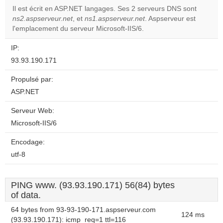
Il est écrit en ASP.NET langages. Ses 2 serveurs DNS sont
ns2.aspserveur.net
, et
ns1.aspserveur.net
. Aspserveur est
Do you
OK
l'emplacement du serveur Microsoft-IIS/6.
own this
website?
IP:
93.93.190.171
Propulsé par:
ASP.NET
Serveur Web:
Microsoft-IIS/6
Encodage:
utf-8
PING www. (93.93.190.171) 56(84) bytes
of data.
64 bytes from 93-93-190-171.aspserveur.com
124 ms
(93.93.190.171): icmp_req=1 ttl=116