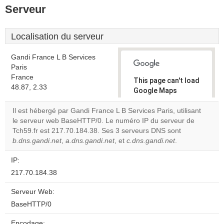
Serveur
Localisation du serveur
Gandi France L B Services
Paris
France
This page can't load
48.87, 2.33
Google Maps
correctly.
Il est hébergé par Gandi France L B Services Paris, utilisant
le serveur web BaseHTTP/0. Le numéro IP du serveur de
Do you
OK
Tch59.fr est 217.70.184.38. Ses 3 serveurs DNS sont
own this
website?
b.dns.gandi.net
,
a.dns.gandi.net
, et
c.dns.gandi.net
.
IP:
217.70.184.38
Serveur Web:
BaseHTTP/0
Encodage: