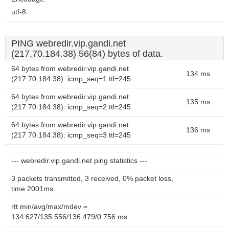
utf-8
PING webredir.vip.gandi.net
(217.70.184.38) 56(84) bytes of data.
64 bytes from webredir.vip.gandi.net
134 ms
(217.70.184.38): icmp_seq=1 ttl=245
64 bytes from webredir.vip.gandi.net
135 ms
(217.70.184.38): icmp_seq=2 ttl=245
64 bytes from webredir.vip.gandi.net
136 ms
(217.70.184.38): icmp_seq=3 ttl=245
--- webredir.vip.gandi.net ping statistics ---
3 packets transmitted, 3 received, 0% packet loss,
time 2001ms
rtt min/avg/max/mdev =
134.627/135.556/136.479/0.756 ms