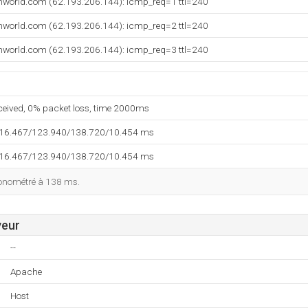
enworld.com (62.193.206.144): icmp_req=1 ttl=240
enworld.com (62.193.206.144): icmp_req=2 ttl=240
enworld.com (62.193.206.144): icmp_req=3 ttl=240
eceived, 0% packet loss, time 2000ms
116.467/123.940/138.720/10.454 ms
116.467/123.940/138.720/10.454 ms
ronométré à 138 ms.
veur
--
Apache
Host