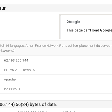
eur
This page can't load Google
Do you own this website?
8+etch16 langages. Amen France Network Paris est l'emplacement du serveur
1.amen.fr
.
62.193.206.144
PHP/5.2.0-8+etch16
Apache
iso-8859-1
6.144) 56(84) bytes of data.