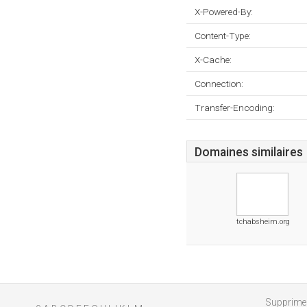
X-Powered-By:
Content-Type:
X-Cache:
Connection:
Transfer-Encoding:
Domaines similaires
tchabsheim.org
Supprimer