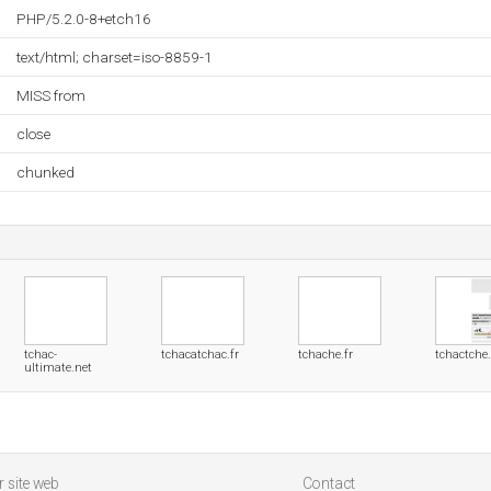
PHP/5.2.0-8+etch16
text/html; charset=iso-8859-1
MISS from
close
chunked
tchac-
tchacatchac.fr
tchache.fr
tchactche.
ultimate.net
 site web
Contact