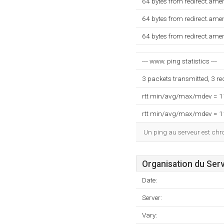
64 bytes from redirect.am
64 bytes from redirect.am
64 bytes from redirect.am
--- www. ping statistics ---
3 packets transmitted, 3 r
rtt min/avg/max/mdev = 
rtt min/avg/max/mdev = 
Un ping au serveur est ch
Organisation du Ser
Date:
Server:
Vary: