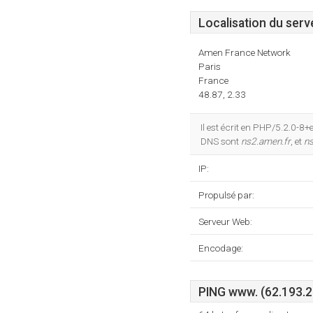
Localisation du serv
Amen France Network
Paris
France
48.87, 2.33
Il est écrit en PHP/5.2.0-
DNS sont
ns2.amen.fr
, et
ns
IP:
Propulsé par:
Serveur Web:
Encodage:
PING www. (62.193.20