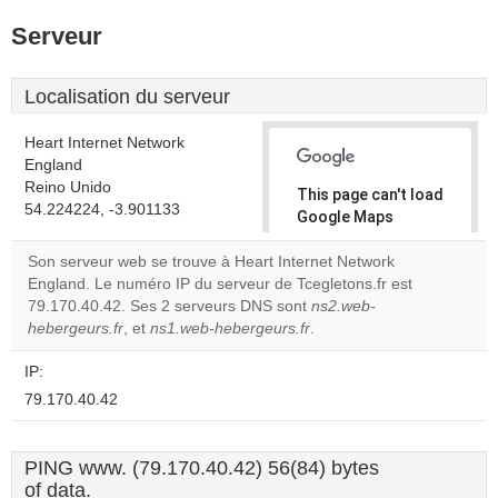
Serveur
Localisation du serveur
Heart Internet Network
England
Reino Unido
This page can't load
54.224224, -3.901133
Google Maps
correctly.
Son serveur web se trouve à Heart Internet Network
England. Le numéro IP du serveur de Tcegletons.fr est
Do you
OK
79.170.40.42. Ses 2 serveurs DNS sont
ns2.web-
own this
website?
hebergeurs.fr
, et
ns1.web-hebergeurs.fr
.
IP:
79.170.40.42
PING www. (79.170.40.42) 56(84) bytes
of data.