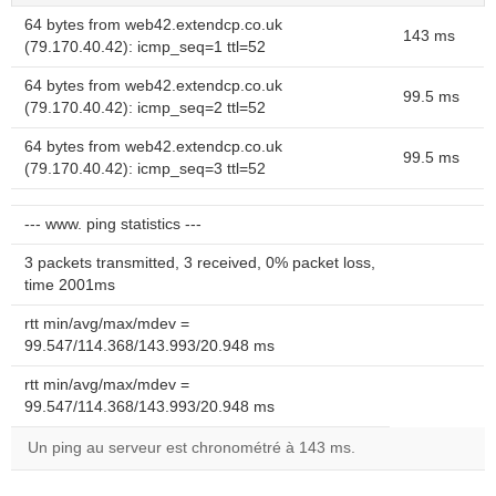
64 bytes from web42.extendcp.co.uk
143 ms
(79.170.40.42): icmp_seq=1 ttl=52
64 bytes from web42.extendcp.co.uk
99.5 ms
(79.170.40.42): icmp_seq=2 ttl=52
64 bytes from web42.extendcp.co.uk
99.5 ms
(79.170.40.42): icmp_seq=3 ttl=52
--- www. ping statistics ---
3 packets transmitted, 3 received, 0% packet loss,
time 2001ms
rtt min/avg/max/mdev =
99.547/114.368/143.993/20.948 ms
rtt min/avg/max/mdev =
99.547/114.368/143.993/20.948 ms
Un ping au serveur est chronométré à 143 ms.