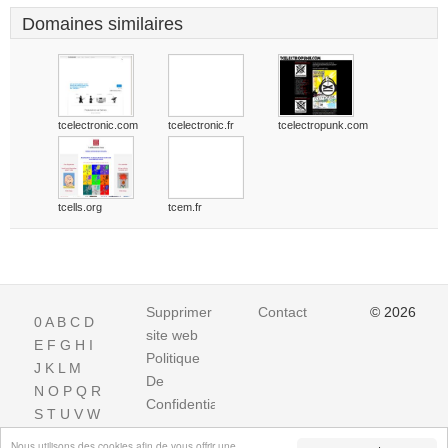
Domaines similaires
tcelectronic.com
tcelectronic.fr
tcelectropunk.com
tcells.org
tcem.fr
Supprimer
Contact
© 2026
0
A
B
C
D
site web
E
F
G
H
I
Politique
J
K
L
M
De
N
O
P
Q
R
Confidentialite
S
T
U
V
W
X
Y
Z
Nous utilisons des cookies afin de vous offrir une