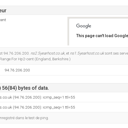
eur
cent
This page can't load Google
Do you own this website?
est 94.76.206.200.
ns2.5yearhost.co.uk
, et
ns1.5yearhost.co.uk
sont ses serv
Range For Hp2-cent (England, Berkshire.)
94.76.206.200
 56(84) bytes of data.
s.co.uk (94.76.206.200): icmp_seq=1 ttl=55
s.co.uk (94.76.206.200): icmp_seq=1 ttl=55
registré dans le test de ping.