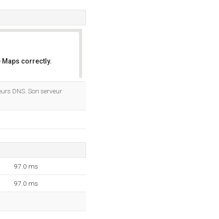
 Maps correctly.
OK
eurs DNS. Son serveur
97.0 ms
97.0 ms