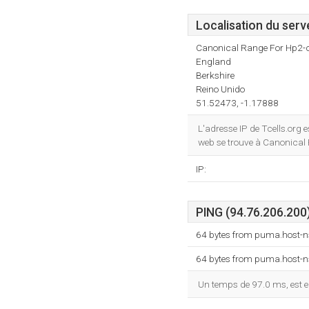
Localisation du serv
Canonical Range For Hp2-
England
Berkshire
Reino Unido
51.52473, -1.17888
L'adresse IP de Tcells.org 
web se trouve à Canonical 
IP:
PING (94.76.206.200)
64 bytes from puma.host-n
64 bytes from puma.host-n
Un temps de 97.0 ms, est en