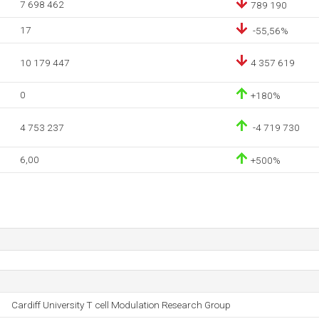
7 698 462
789 190
17
-55,56%
10 179 447
4 357 619
0
+180%
4 753 237
-4 719 730
6,00
+500%
Cardiff University T cell Modulation Research Group