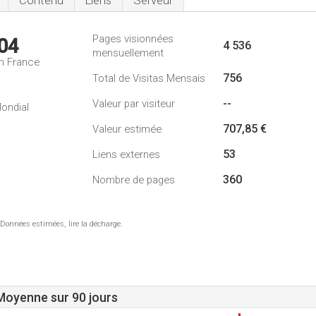
Contenu
Liens
Serveur
Pages visionnées
04
4 536
mensuellement
n France
756
Total de Visitas Mensais
--
Valeur par visiteur
ondial
707,85 €
Valeur estimée
53
Liens externes
360
Nombre de pages
 Données estimées, lire la décharge.
 Moyenne sur 90 jours