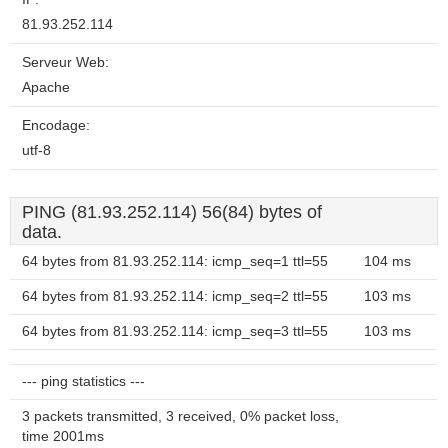
81.93.252.114
Serveur Web:
Apache
Encodage:
utf-8
PING (81.93.252.114) 56(84) bytes of
data.
64 bytes from 81.93.252.114: icmp_seq=1 ttl=55
104 ms
64 bytes from 81.93.252.114: icmp_seq=2 ttl=55
103 ms
64 bytes from 81.93.252.114: icmp_seq=3 ttl=55
103 ms
--- ping statistics ---
3 packets transmitted, 3 received, 0% packet loss,
time 2001ms