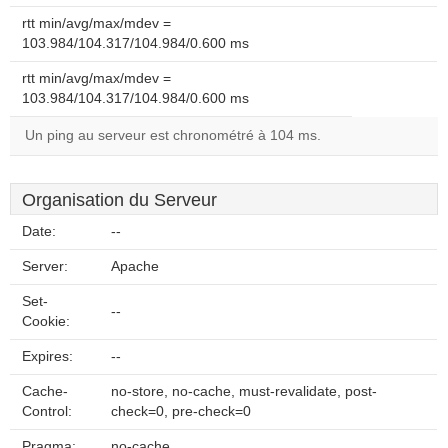
rtt min/avg/max/mdev =
103.984/104.317/104.984/0.600 ms
rtt min/avg/max/mdev =
103.984/104.317/104.984/0.600 ms
Un ping au serveur est chronométré à 104 ms.
Organisation du Serveur
Date:
--
Server:
Apache
Set-
--
Cookie:
Expires:
--
Cache-
no-store, no-cache, must-revalidate, post-
Control:
check=0, pre-check=0
Pragma:
no-cache