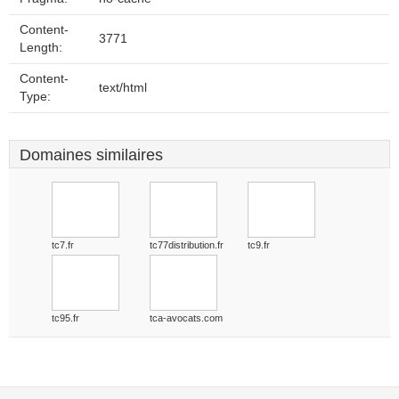
Content-
3771
Length:
Content-
text/html
Type:
Domaines similaires
tc7.fr
tc77distribution.fr
tc9.fr
tc95.fr
tca-avocats.com