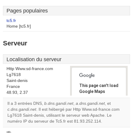
Pages populaires
tc5.fr
Home [tc5.fr]
Serveur
Localisation du serveur
Http Www.sd-france.com
Lg7618
Saint-denis
This page can't load
France
Google Maps
48.93, 2.37
correctly.
Il a 3 entrées DNS,
b.dns.gandi.net
,
a.dns.gandi.net
, et
c.dns.gandi.net
. Il est hébergé par Http Www.sd-france.com
Do you
OK
Lg7618 Saint-denis, utilisant le serveur web Apache. Le
own this
website?
numéro IP du serveur de Tc5.fr est 81.93.252.114.
IP: